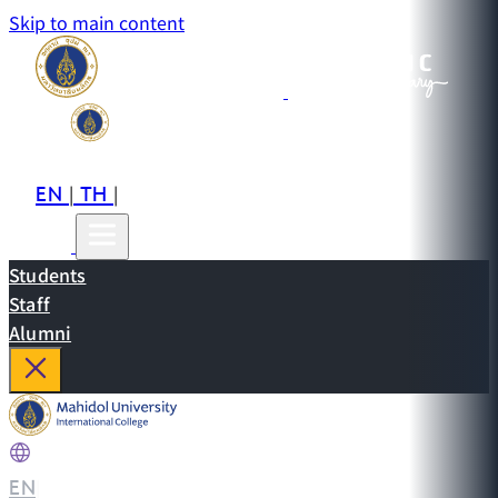
Skip to main content
EN
TH
CN
|
|
Students
Staff
Alumni
EN
|