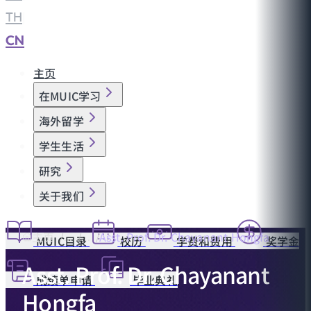
TH
|
CN
主页
在MUIC学习
海外留学
学生生活
研究
关于我们
主页
Asst. Prof. Dr. Chayanant Hongfa
MUIC目录
校历
学费和费用
奖学金
Asst. Prof. Dr. Chayanant
成绩单申请
毕业典礼
Hongfa