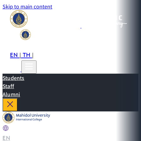
Skip to main content
EN
TH
CN
|
|
Students
Staff
Alumni
EN
|