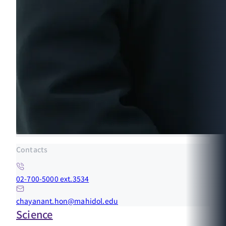
Contacts
02-700-5000 ext.3534
chayanant.hon@mahidol.edu
Science