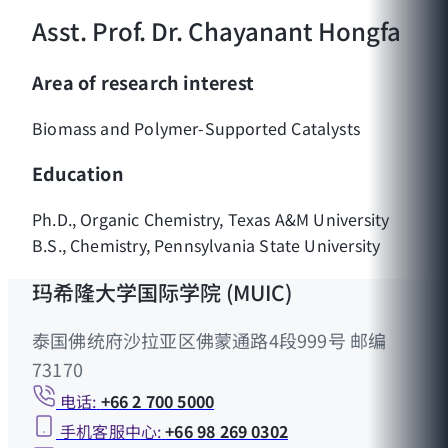
Asst. Prof. Dr. Chayanant Hongfa
Area of research interest
Biomass and Polymer-Supported Catalysts
Education
Ph.D., Organic Chemistry, Texas A&M University
B.S., Chemistry, Pennsylvania State University
玛希隆大学国际学院 (MUIC)
泰国佛统府沙拉亚区佛蒙通路4段999号 邮编
73170
电话:
+66 2 700 5000
手机客服中心:
+66 98 269 0302