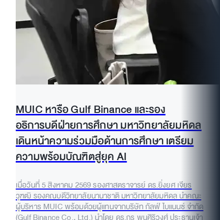
MUIC หารือ Gulf Binance และรอง
อธิการบดีฝ่ายการศึกษา มหาวิทยาลัยมหิดล
เดินหน้าความร่วมมือด้านการศึกษา เตรียม
ความพร้อมบัณฑิตสู่ยุค AI
เมื่อวันที่ 5 สิงหาคม 2569 รองศาสตราจารย์ ดร.ยิ่งยศ เจียร
วุฑฒิ รองคณบดีวิทยาลัยนานาชาติ มหาวิทยาลัยมหิดล นำคณะ
ผู้บริหาร MUIC พร้อมด้วยผู้แทนจากบริษัท กัลฟ์ ไบแนนซ์ จำกัด
(Gulf Binance Co., Ltd.) นำโดย ดร.กร พูนศิริวงศ์ ประธานเจ้า