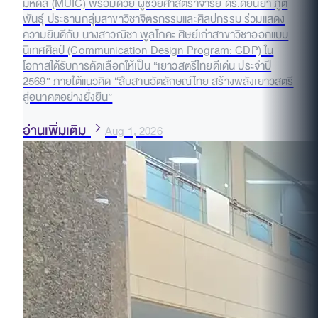
มหิดล (MUIC) พร้อมด้วย ผู้ช่วยศาสตราจารย์ ดร.ดัยนยา ภูติ
พันธุ์ ประธานกลุ่มสาขาวิชาจิตรกรรมและศิลปกรรม ร่วมแสดง
ความยินดีกับ นางสาวณิชา พูลโภคะ ศิษย์เก่าสาขาวิชาออกแบบ
นิเทศศิลป์ (Communication Design Program: CDP) ใน
โอกาสได้รับการคัดเลือกให้เป็น “เยาวสตรีไทยดีเด่น ประจำปี
2569” ภายใต้แนวคิด “สืบสานอัตลักษณ์ไทย สร้างพลังเยาวสตรี
สู่อนาคตอย่างยั่งยืน”
อ่านเพิ่มเติม
Aug 1, 2026