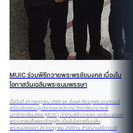
MUIC ร่วมพิธีถวายพระพรชัยมงคล เนื่องใน
โอกาสวันเฉลิมพระชนมพรรษา
เมื่อวันที่ 24 กรกฎาคม 2569 รศ. ยิ่งยศ เจียรวุฑฒิ รองคณบดี
พร้อมด้วยคณะผู้บริหารและพนักงาน วิทยาลัยนานาชาติ
มหาวิทยาลัยมหิดล (MUIC) เข้าร่วมพิธีถวายพระพรชัยมงคลแด่
พระบาทสมเด็จพระเจ้าอยู่หัว เนื่องในโอกาสวันเฉลิม
พระชนมพรรษา 28 กรกฎาคม 2569 ณ สำนักงานอธิการบดี