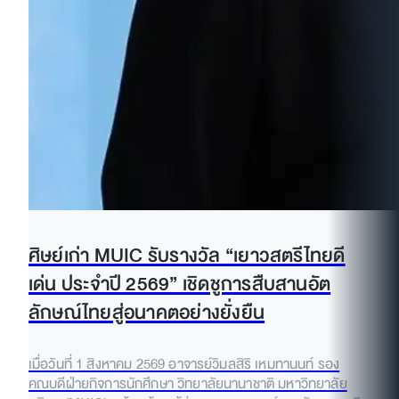
ศิษย์เก่า MUIC รับรางวัล “เยาวสตรีไทยดี
เด่น ประจำปี 2569” เชิดชูการสืบสานอัต
ลักษณ์ไทยสู่อนาคตอย่างยั่งยืน
เมื่อวันที่ 1 สิงหาคม 2569 อาจารย์วิมลสิริ เหมทานนท์ รอง
คณบดีฝ่ายกิจการนักศึกษา วิทยาลัยนานาชาติ มหาวิทยาลัย