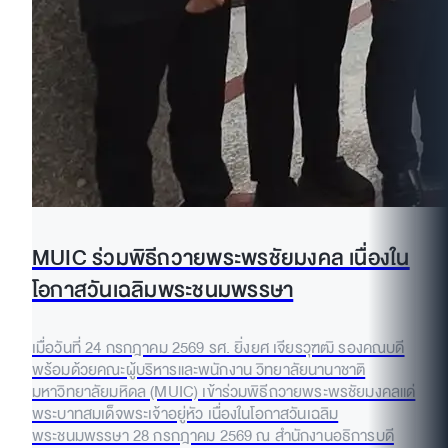
MUIC ร่วมพิธีถวายพระพรชัยมงคล เนื่องใน
โอกาสวันเฉลิมพระชนมพรรษา
เมื่อวันที่ 24 กรกฎาคม 2569 รศ. ยิ่งยศ เจียรวุฑฒิ รองคณบดี
พร้อมด้วยคณะผู้บริหารและพนักงาน วิทยาลัยนานาชาติ
มหาวิทยาลัยมหิดล (MUIC) เข้าร่วมพิธีถวายพระพรชัยมงคลแด่
พระบาทสมเด็จพระเจ้าอยู่หัว เนื่องในโอกาสวันเฉลิม
พระชนมพรรษา 28 กรกฎาคม 2569 ณ สำนักงานอธิการบดี