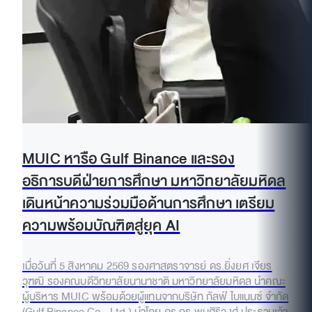
MUIC หารือ Gulf Binance และรอง
อธิการบดีฝ่ายการศึกษา มหาวิทยาลัยมหิดล
เดินหน้าความร่วมมือด้านการศึกษา เตรียม
ความพร้อมบัณฑิตสู่ยุค AI
เมื่อวันที่ 5 สิงหาคม 2569 รองศาสตราจารย์ ดร.ยิ่งยศ เจียร
วุฑฒิ รองคณบดีวิทยาลัยนานาชาติ มหาวิทยาลัยมหิดล นำคณะ
ผู้บริหาร MUIC พร้อมด้วยผู้แทนจากบริษัท กัลฟ์ ไบแนนซ์ จำกัด