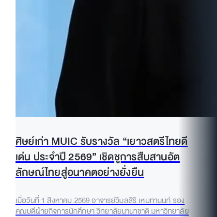
ศิษย์เก่า MUIC รับรางวัล “เยาวสตรีไทยดี
เด่น ประจำปี 2569” เชิดชูการสืบสานอัต
ลักษณ์ไทยสู่อนาคตอย่างยั่งยืน
เมื่อวันที่ 1 สิงหาคม 2569 อาจารย์วิมลสิริ เหมทานนท์ รอง
คณบดีฝ่ายกิจการนักศึกษา วิทยาลัยนานาชาติ มหาวิทยาลัย