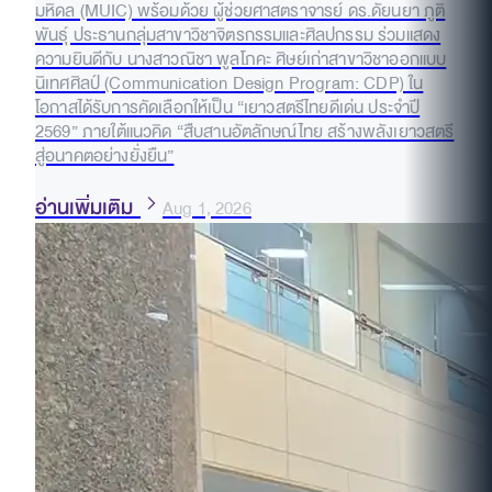
มหิดล (MUIC) พร้อมด้วย ผู้ช่วยศาสตราจารย์ ดร.ดัยนยา ภูติ
พันธุ์ ประธานกลุ่มสาขาวิชาจิตรกรรมและศิลปกรรม ร่วมแสดง
ความยินดีกับ นางสาวณิชา พูลโภคะ ศิษย์เก่าสาขาวิชาออกแบบ
นิเทศศิลป์ (Communication Design Program: CDP) ใน
โอกาสได้รับการคัดเลือกให้เป็น “เยาวสตรีไทยดีเด่น ประจำปี
2569” ภายใต้แนวคิด “สืบสานอัตลักษณ์ไทย สร้างพลังเยาวสตรี
สู่อนาคตอย่างยั่งยืน”
อ่านเพิ่มเติม
Aug 1, 2026