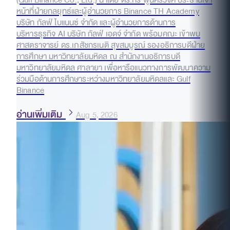
(Gulf Binance Co., Ltd.) นำโดย ดร.กร พูนศิริวงศ์ ประธานเจ้า
หน้าที่ฝ่ายกลยุทธ์และผู้อำนวยการ Binance TH Academy
บริษัท กัลฟ์ ไบแนนซ์ จำกัด และผู้อำนวยการด้านการ
บริหารธุรกิจ AI บริษัท กัลฟ์ เอดจ์ จำกัด พร้อมคณะ เข้าพบ
ศาสตราจารย์ ดร.เภสัชกรเนติ สุขสมบูรณ์ รองอธิการบดีฝ่าย
การศึกษา มหาวิทยาลัยมหิดล ณ สำนักงานอธิการบดี
มหาวิทยาลัยมหิดล ศาลายา เพื่อหารือแนวทางการพัฒนาความ
ร่วมมือด้านการศึกษาระหว่างมหาวิทยาลัยมหิดลและ Gulf
Binance
อ่านเพิ่มเติม
Aug 5, 2026