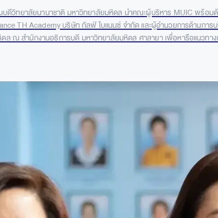
คณบดีวิทยาลัยนานาชาติ มหาวิทยาลัยมหิดล นำคณะผู้บริหาร MUIC พร้อมด้ว
inance TH Academy บริษัท กัลฟ์ ไบแนนซ์ จำกัด และผู้อำนวยการด้านการบร
มหิดล ณ สำนักงานอธิการบดี มหาวิทยาลัยมหิดล ศาลายา เพื่อหารือแนวท