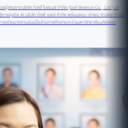
ยผู้แทนจากบริษัท กัลฟ์ ไบแนนซ์ จำกัด (Gulf Binance Co., Ltd.) นำ
ิหารธุรกิจ AI บริษัท กัลฟ์ เอดจ์ จำกัด พร้อมคณะ เข้าพบ ศาสตราจารย์
างการพัฒนาความร่วมมือด้านการศึกษาระหว่างมหาวิทยาลัยมหิดลและ