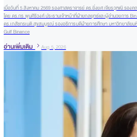
เมื่อวันที่ 5 สิงหาคม 2569 รองศาสตราจารย์ ดร.ยิ่งยศ เจียรวุฑฒิ รอง
โดย ดร.กร พูนศิริวงศ์ ประธานเจ้าหน้าที่ฝ่ายกลยุทธ์และผู้อำนวยการ B
ดร.เภสัชกรเนติ สุขสมบูรณ์ รองอธิการบดีฝ่ายการศึกษา มหาวิทยาลัย
Gulf Binance
อ่านเพิ่มเติม
Aug 5, 2026