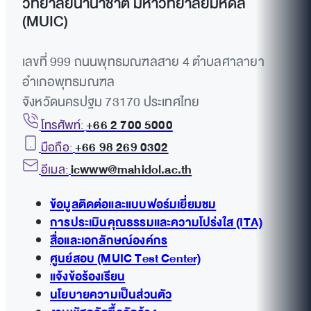
วิทยาลัยนานาชาติ มหาวิทยาลัยมหิดล
(MUIC)
เลขที่ 999 ถนนพุทธมณฑลสาย 4 ตำบลศาลายา
อำเภอพุทธมณฑล
จังหวัดนครปฐม 73170 ประเทศไทย
โทรศัพท์:
+66 2 700 5000
มือถือ:
+66 98 269 0302
อีเมล:
icwww@mahidol.ac.th
ข้อมูลติดต่อและแบบฟอร์มเยี่ยมชม
การประเมินคุณธรรมและความโปร่งใส (ITA)
สื่อและเอกลักษณ์องค์กร
ศูนย์สอบ (MUIC Test Center)
แจ้งข้อร้องเรียน
นโยบายความเป็นส่วนตัว