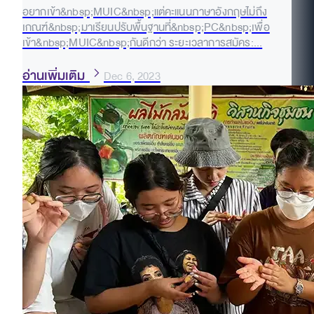
อยากเข้า&nbsp;MUIC&nbsp;แต่คะแนนภาษาอังกฤษไม่ถึง
เกณฑ์&nbsp;มาเรียนปรับพื้นฐานที่&nbsp;PC&nbsp;เพื่อ
เข้า&nbsp;MUIC&nbsp;กันดีกว่า ระยะเวลาการสมัคร:...
อ่านเพิ่มเติม
Dec 6, 2023