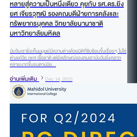
หลายสู่ความเป็นหนึ่งเดียว คุยกับ รศ.ดร.ยิ่ง
ยศ เจียรวุฑฒิ รองคณบดีฝ่ายการคลังและ
ทรัพยากรบุคคล วิทยาลัยนานาชาติ
มหาวิทยาลัยมหิดล
นับวันเรายิ่งเห็นมนุษย์มีความต่างด้วยมิติที่ซับซ้อนขึ้นเรื่อยๆ ไม่ใช่
ต่างแค่วัย เพศ เชื้อชาติ แต่อัตลักษณ์ของคนเรานับวันยิ่งหลาก
หลายมากขึ้นจนตามนิย...
อ่านเพิ่มเติม
Dec 14, 2023