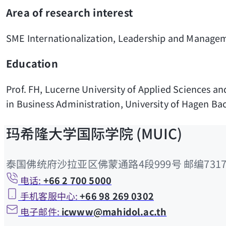
Area of research interest
SME Internationalization, Leadership and Manage
Education
Prof. FH, Lucerne University of Applied Sciences an
in Business Administration, University of Hagen Bac
玛希隆大学国际学院 (MUIC)
泰国佛统府沙拉亚区佛蒙通路4段999号 邮编7317
电话:
+66 2 700 5000
手机客服中心:
+66 98 269 0302
电子邮件:
icwww@mahidol.ac.th