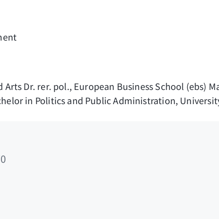
ment
d Arts Dr. rer. pol., European Business School (ebs) 
helor in Politics and Public Administration, Universi
0