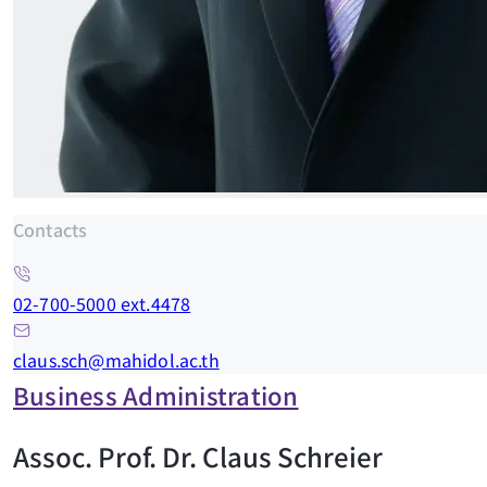
Contacts
02-700-5000 ext.4478
claus.sch@mahidol.ac.th
Business Administration
Assoc. Prof. Dr. Claus Schreier