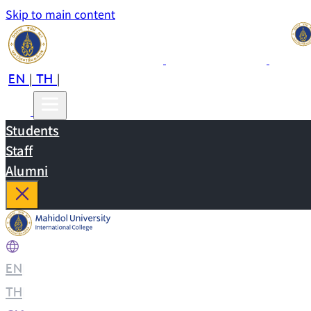
Skip to main content
EN
TH
CN
|
|
Students
Staff
Alumni
EN
|
TH
|