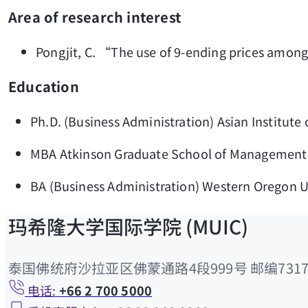
Area of research interest
Pongjit, C. “The use of 9-ending prices among 
Education
Ph.D. (Business Administration) Asian Institute
MBA Atkinson Graduate School of Management W
BA (Business Administration) Western Oregon U
玛希隆大学国际学院 (MUIC)
泰国佛统府沙拉亚区佛蒙通路4段999号 邮编7317
电话:
+66 2 700 5000