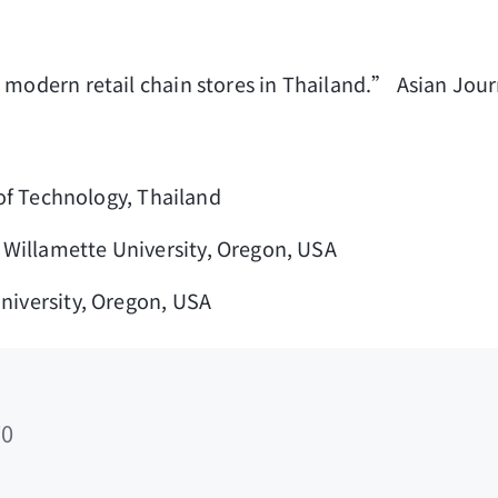
modern retail chain stores in Thailand.” Asian Journ
 of Technology, Thailand
illamette University, Oregon, USA
niversity, Oregon, USA
0