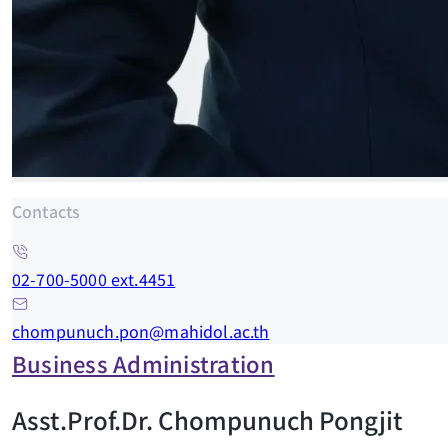
Contacts
02-700-5000 ext.4451
chompunuch.pon@mahidol.ac.th
Business Administration
Asst.Prof.Dr. Chompunuch Pongjit