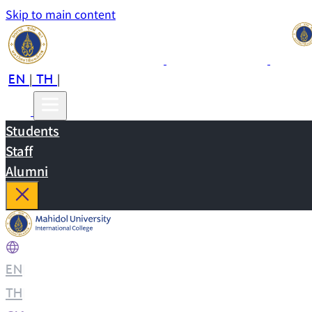
Skip to main content
EN
TH
CN
|
|
Students
Staff
Alumni
EN
|
TH
|