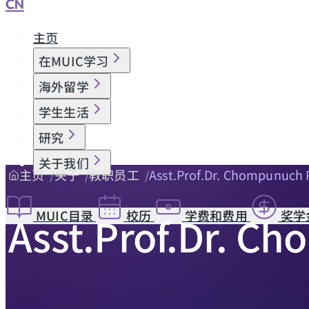
CN
主页
在MUIC学习
海外留学
学生生活
研究
关于我们
主页
关于
教职员工
Asst.Prof.Dr. Chompunuch 
MUIC目录
校历
学费和费用
奖学
Asst.Prof.Dr. C