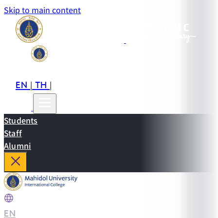
Skip to main content
EN
TH
CN
|
|
Students
Staff
Alumni
EN
|