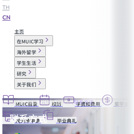
TH
|
CN
主页
在MUIC学习
海外留学
学生生活
研究
关于我们
首页
项目
工商管理学士
联系方式
MUIC目录
校历
学费和费用
奖学金
联系方式
成绩单申请
毕业典礼