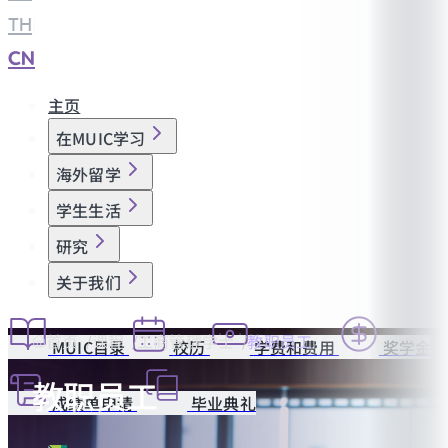
TH
|
CN
主页
在MUIC学习
海外留学
学生生活
研究
关于我们
首页
课程
工商管理学士
教职员工
MUIC目录
校历
学费和费用
奖学金
教职员工
成绩单申请
毕业典礼