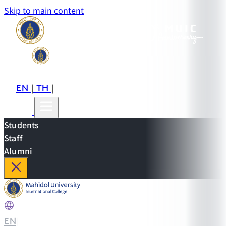
Skip to main content
EN
TH
CN
|
|
Students
Staff
Alumni
EN
|