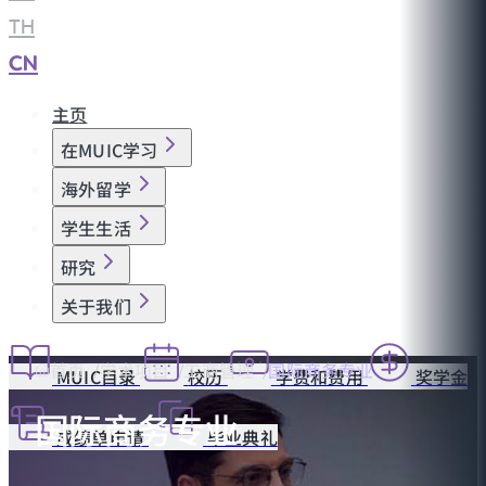
TH
|
CN
主页
在MUIC学习
海外留学
学生生活
研究
关于我们
首页
学术项目
工商管理
国际商务专业
MUIC目录
校历
学费和费用
奖学金
国际商务专业
成绩单申请
毕业典礼