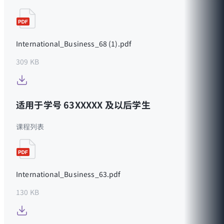
International_Business_68 (1).pdf
309 KB
适用于学号 63XXXXX 及以后学生
课程列表
International_Business_63.pdf
130 KB