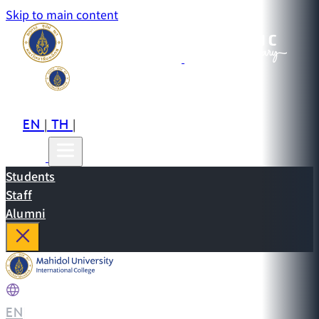
Skip to main content
EN
TH
CN
|
|
Students
Staff
Alumni
EN
|