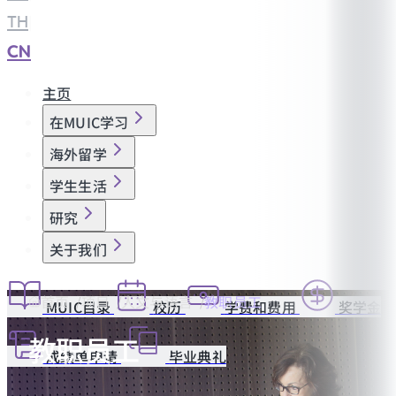
TH
|
CN
主页
在MUIC学习
海外留学
学生生活
研究
关于我们
首页
项目
人文与语言
教职员工
MUIC目录
校历
学费和费用
奖学金
教职员工
成绩单申请
毕业典礼