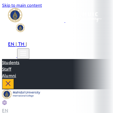
Skip to main content
EN
TH
CN
|
|
Students
Staff
Alumni
EN
|