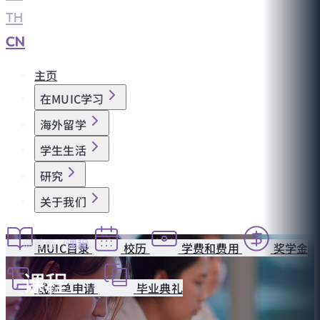
TH
|
CN
主页
在MUIC学习
海外留学
学生生活
研究
关于我们
首页
课程
MUIC目录
校历
学费和费用
奖学金
课程
成绩单申请
毕业典礼