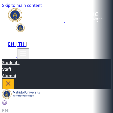
Skip to main content
EN
TH
CN
|
|
Students
Staff
Alumni
EN
|