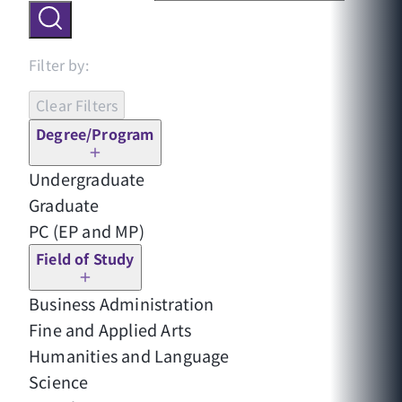
Filter by:
Clear Filters
Degree/Program
Undergraduate
Graduate
PC (EP and MP)
Field of Study
Business Administration
Fine and Applied Arts
Humanities and Language
Science