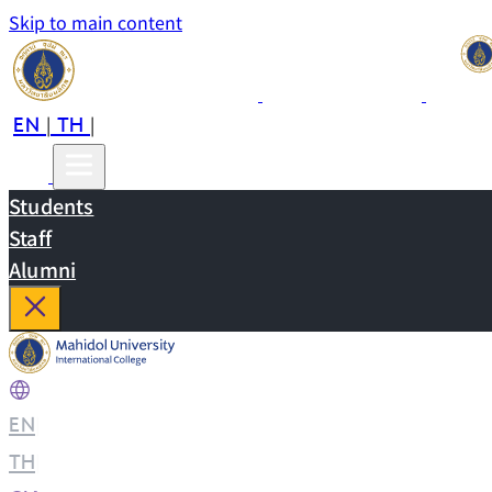
Skip to main content
EN
TH
CN
|
|
Students
Staff
Alumni
EN
|
TH
|