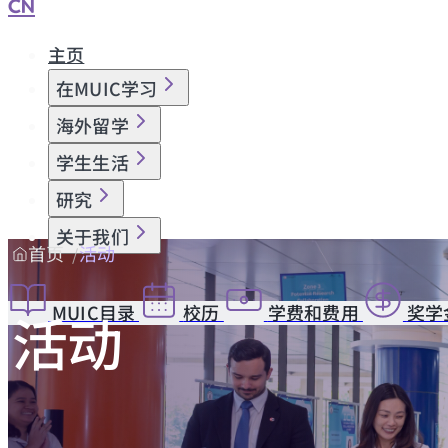
CN
主页
在MUIC学习
海外留学
学生生活
研究
关于我们
首页
活动
MUIC目录
校历
学费和费用
奖学
活动