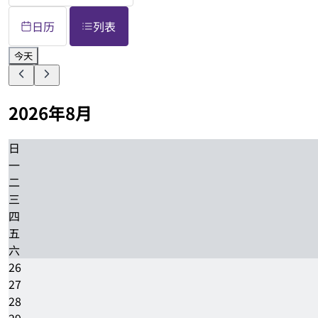
日历
列表
今天
2026年8月
日
一
二
三
四
五
六
26
27
28
29