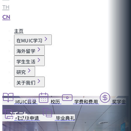
TH
|
CN
主页
在MUIC学习
海外留学
学生生活
研究
关于我们
首页
活动
MUIC目录
校历
学费和费用
奖学金
活动
成绩单申请
毕业典礼