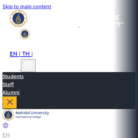
Skip to main content
EN
TH
CN
|
|
Students
Staff
Alumni
EN
|