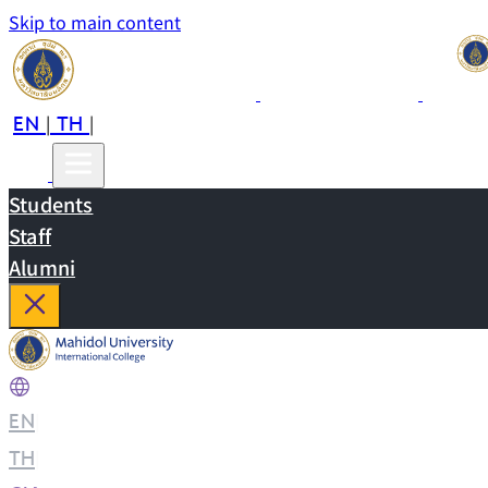
Skip to main content
EN
TH
CN
|
|
Students
Staff
Alumni
EN
|
TH
|