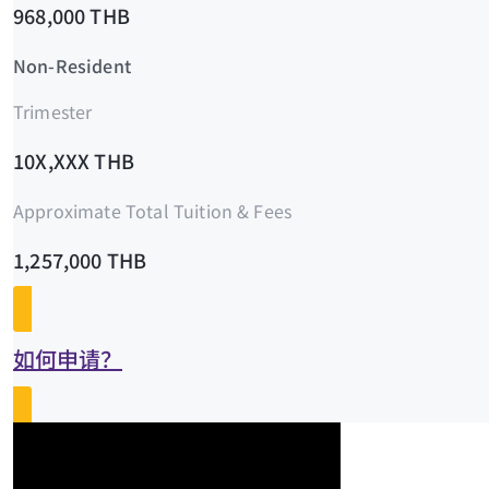
968,000 THB
Non-Resident
Trimester
10X,XXX THB
Approximate Total Tuition & Fees
1,257,000 THB
如何申请？