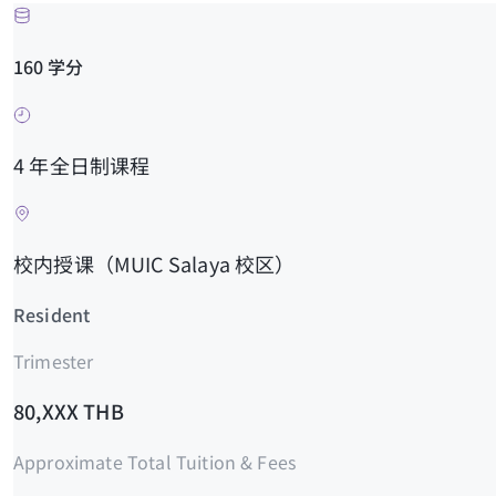
160 学分
4 年全日制课程
校内授课（MUIC Salaya 校区）
Resident
Trimester
80,XXX THB
Approximate Total Tuition & Fees