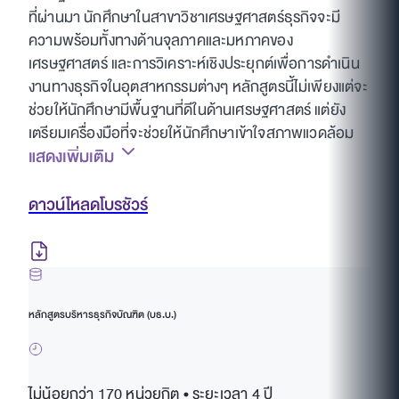
ที่ผ่านมา นักศึกษาในสาขาวิชาเศรษฐศาสตร์ธุรกิจจะมี
ความพร้อมทั้งทางด้านจุลภาคและมหภาคของ
เศรษฐศาสตร์ และการวิเคราะห์เชิงประยุกต์เพื่อการดำเนิน
งานทางธุรกิจในอุตสาหกรรมต่างๆ หลักสูตรนี้ไม่เพียงแต่จะ
ช่วยให้นักศึกษามีพื้นฐานที่ดีในด้านเศรษฐศาสตร์ แต่ยัง
เตรียมเครื่องมือที่จะช่วยให้นักศึกษาเข้าใจสภาพแวดล้อม
แสดงเพิ่มเติม
ทางธุรกิจ โครงสร้างตลาด และกลยุทธ์ที่จำเป็นสำหรับการ
แข่งขันในโลกธุรกิจอีกด้วย
ดาวน์โหลดโบรชัวร์
หลักสูตรบริหารธุรกิจบัณฑิต (บธ.บ.)
ไม่น้อยกว่า 170 หน่วยกิต • ระยะเวลา 4 ปี