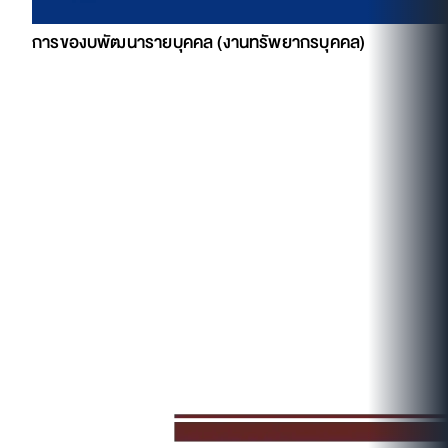
การของบพัฒนารายบุคคล (งานทรัพยากรบุคคล)