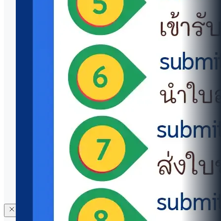
โทรศัพท์:
+66 2 700 5000
มือถือ:
+66 98 269 0302
อีเมล:
icwww@mahidol.ac.th
ข้อมูลติดต่อและแบบฟอร์มเยี่ยมชม
การประเมินคุณธรรมและความโปร่งใส (ITA)
สื่อและเอกลักษณ์องค์กร
ศูนย์สอบ (MUIC Test Center)
แจ้งข้อร้องเรียน
นโยบายความเป็นส่วนตัว
งานพัสดุจัดซื้อจัดจ้าง
© 2569 วิทยาลัยนานาชาติ มหาวิทยาลัยมหิดล (MUIC) สงวน
ลิขสิทธิ์ |
ความคิดเห็นและประเมินเว็บไซต์