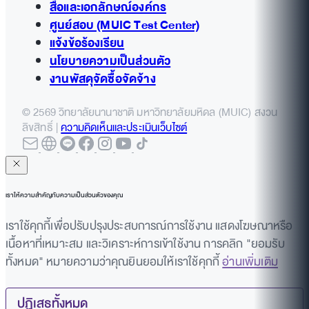
Bidding)
สื่อและเอกลักษณ์องค์กร
อิเล็กทรอนิกส์ (e-bidding) ตาม
กำหนดยื่นเอกสารเสนอราคา
กำหนดวันเสนอราคา
ศูนย์สอบ (MUIC Test Center)
เลขที่โครงการ 67099216488
12 มกราคม 2569 เวลา
ในระบบ :
5 สิงหาคม
แจ้งข้อร้องเรียน
และเลขที่ประกาศ IC14/2567 ลง
09.00 – 12.00 น.
2569 เวลา 09.00 -
นโยบายความเป็นส่วนตัว
วันที่ 18 กันยายน 2567 วงเงิน
ประกาศเอกสารประกวดราคาซื้อ
12.00 น.
13 ก.ย.
เลขที่ IC
งานพัสดุจัดซื้อจัดจ้าง
608,000 บาท โดยมีกำหนดการ
เก้าอี้เพื่อสุขภาพ อาคารอทิตยาภร
2567
014/2567
📢
ประกาศเอกสาร
ดังนี้
จำนวน 1 โครงการ ด้วยวิธีประกวด
ประกวดราครางานจ้าง
© 2569 วิทยาลัยนานาชาติ มหาวิทยาลัยมหิดล (MUIC) สงวน
เริ่มประกาศ วันที่ 13 – 20
ราคาอิเล็กทรอนิกส์ (e-bidding)
ลิขสิทธิ์ |
ความคิดเห็นและประเมินเว็บไซต์
เหมาบริการจัดโครงการ
กันยายน 2567
เลขที่ IC001/2569 ลงวันที่ 24
ศึกษาดูงาน ณ เมืองเซินเจิ้น
กำหนดให้สอบถามได้ทาง
พฤศจิกายน 2568
สารธารณรัฐประชาชนจีน
อีเมลถึง วันที่ 18 กันยายน
เลขที่โครงการ
หลักสูตรวิศวกรรมศาสตร
2567
เราให้ความสำคัญกับความเป็นส่วนตัวของคุณ
(68119268830)
บัณฑิต สาขาวิชาวิศวกรรม
24 พ.ย.
เลขที่ IC
กำหนดวันเสนอราคา วันที่
คอมพิวเตอร์ (หลักสูตร
ประกาศ ณ วันที่ 24
2568
001/2569
เราใช้คุกกี้เพื่อปรับปรุงประสบการณ์การใช้งาน แสดงโฆษณาหรือ
28 กันยายน 2567 เวลา
นานาชาติ) จำนวน 1 งาน
พฤศจิกายน 2568
เนื้อหาที่เหมาะสม และวิเคราะห์การเข้าใช้งาน การคลิก "ยอมรับ
09.00-12.00 น.
ด้วยวิธีประกวดราคา
กำหนดวันประกาศเอกสาร
ทั้งหมด" หมายความว่าคุณยินยอมให้เราใช้คุกกี้
อ่านเพิ่มเติม
ประกาศ มหาวิทยาลัยมหิดล
อิเล็กทรอนิกส์ (e-bidding)
ประกวดราคา 24 พฤศจิกายน
(วิทยาลัยนานาชาติ) เรื่อง ขาย
เลขที่ 009/2569 ลงวันที่ 22
2568 – 27 พฤศจิกายน 2568
ปฏิเสธทั้งหมด
ทอดตลาดพัสดุที่ชำรุด เสื่อม