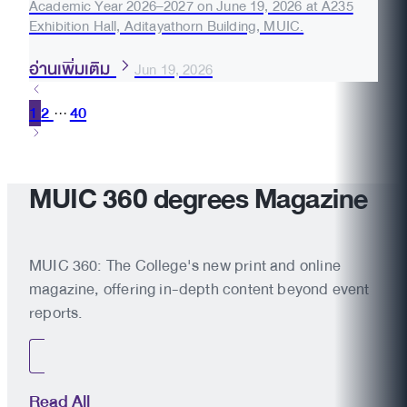
Academic Year 2026–2027 on June 19, 2026 at A235
Exhibition Hall, Aditayathorn Building, MUIC.
อ่านเพิ่มเติม
Jun 19, 2026
1
2
40
···
MUIC 360 degrees Magazine
MUIC 360: The College's new print and online
magazine, offering in-depth content beyond event
reports.
Read All