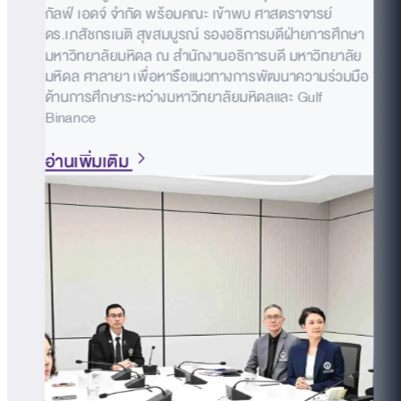
กัลฟ์ เอดจ์ จำกัด พร้อมคณะ เข้าพบ ศาสตราจารย์
ดร.เภสัชกรเนติ สุขสมบูรณ์ รองอธิการบดีฝ่ายการศึกษา
มหาวิทยาลัยมหิดล ณ สำนักงานอธิการบดี มหาวิทยาลัย
มหิดล ศาลายา เพื่อหารือแนวทางการพัฒนาความร่วมมือ
ด้านการศึกษาระหว่างมหาวิทยาลัยมหิดลและ Gulf
Binance
อ่านเพิ่มเติม