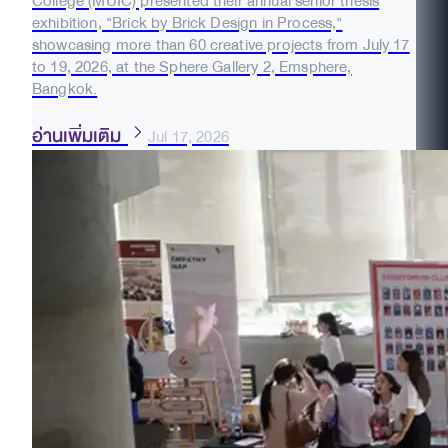
College (MUIC) presented their annual senior thesis
exhibition, "Brick by Brick Design in Process,"
showcasing more than 60 creative projects from July 17
to 19, 2026, at the Sphere Gallery 2, Emsphere,
Bangkok.
อ่านเพิ่มเติม
Jul 17, 2026