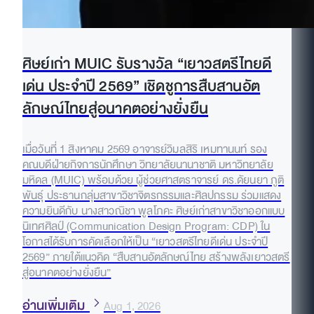
ศิษย์เก่า MUIC รับรางวัล “เยาวสตรีไทยดี
เด่น ประจำปี 2569” เชิดชูการสืบสานอัต
ลักษณ์ไทยสู่อนาคตอย่างยั่งยืน
เมื่อวันที่ 1 สิงหาคม 2569 อาจารย์วิมลสิริ เหมทานนท์ รอง
คณบดีฝ่ายกิจการนักศึกษา วิทยาลัยนานาชาติ มหาวิทยาลัย
มหิดล (MUIC) พร้อมด้วย ผู้ช่วยศาสตราจารย์ ดร.ดัยนยา ภูติ
พันธุ์ ประธานกลุ่มสาขาวิชาจิตรกรรมและศิลปกรรม ร่วมแสดง
ความยินดีกับ นางสาวณิชา พูลโภคะ ศิษย์เก่าสาขาวิชาออกแบบ
นิเทศศิลป์ (Communication Design Program: CDP) ใน
โอกาสได้รับการคัดเลือกให้เป็น “เยาวสตรีไทยดีเด่น ประจำปี
2569” ภายใต้แนวคิด “สืบสานอัตลักษณ์ไทย สร้างพลังเยาวสตรี
สู่อนาคตอย่างยั่งยืน”
อ่านเพิ่มเติม
Aug 1, 2026