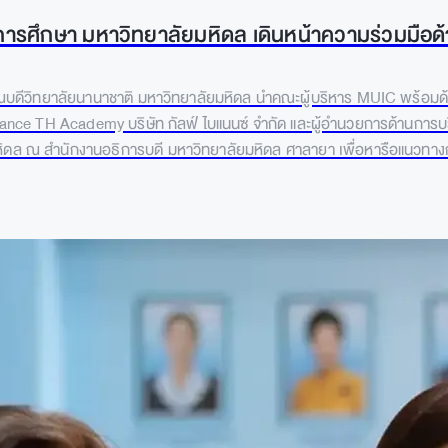
ารศึกษา มหาวิทยาลัยมหิดล เดินหน้าความร่วมมือด้
คณบดีวิทยาลัยนานาชาติ มหาวิทยาลัยมหิดล นำคณะผู้บริหาร MUIC พร้อมด้ว
inance TH Academy บริษัท กัลฟ์ ไบแนนซ์ จำกัด และผู้อำนวยการด้านการบร
มหิดล ณ สำนักงานอธิการบดี มหาวิทยาลัยมหิดล ศาลายา เพื่อหารือแนวท