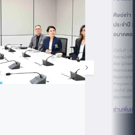
ศิษย์เก่า
ประจำปี 2
อนาคตอย่า
เมื่อวันที่ 1
กิจการนักศึก
ด้วย ผู้ช่วยศ
จิตรกรรมและศ
ศิษย์เก่าสาข
Program: CDP
ประจำปี 2569
สู่อนาคตอย่างย
อ่านเพิ่มเต