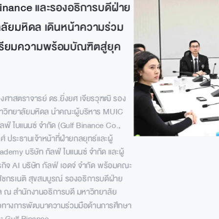
inance และรองอธิการบดีฝ่าย
ลัยมหิดล เดินหน้าความร่วม
รียมความพร้อมบัณฑิตสู่ยุค
รองศาสตราจารย์ ดร.ยิ่งยศ เจียรวุฑฒิ รอง
าวิทยาลัยมหิดล นำคณะผู้บริหาร MUIC
ัลฟ์ ไบแนนซ์ จำกัด (Gulf Binance Co.,
์ ประธานเจ้าหน้าที่ฝ่ายกลยุทธ์และผู้
my บริษัท กัลฟ์ ไบแนนซ์ จำกัด และผู้
ิจ AI บริษัท กัลฟ์ เอดจ์ จำกัด พร้อมคณะ
ัชกรเนติ สุขสมบูรณ์ รองอธิการบดีฝ่าย
ล ณ สำนักงานอธิการบดี มหาวิทยาลัย
นวทางการพัฒนาความร่วมมือด้านการศึกษา
ะ Gulf Binance