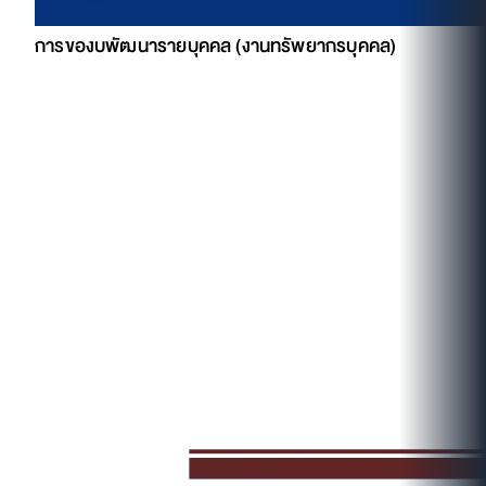
การของบพัฒนารายบุคคล (งานทรัพยากรบุคคล)