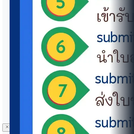
โทรศัพท์:
+66 2 700 5000
มือถือ:
+66 98 269 0302
อีเมล:
icwww@mahidol.ac.th
ข้อมูลติดต่อและแบบฟอร์มเยี่ยมชม
การประเมินคุณธรรมและความโปร่งใส (ITA)
สื่อและเอกลักษณ์องค์กร
ศูนย์สอบ (MUIC Test Center)
แจ้งข้อร้องเรียน
นโยบายความเป็นส่วนตัว
งานพัสดุจัดซื้อจัดจ้าง
© 2569 วิทยาลัยนานาชาติ มหาวิทยาลัยมหิดล (MUIC) สงวน
ลิขสิทธิ์ |
ความคิดเห็นและประเมินเว็บไซต์