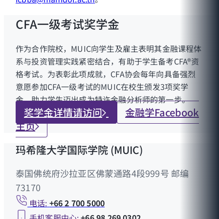
CFA一级考试奖学金
作为合作院校，MUIC向学生及雇主表明其金融课程体
系与投资管理实践紧密结合，有助于学生备考CFA®资
格考试。为表彰此项成就，CFA协会每年向具备强烈
意愿参加CFA一级考试的MUIC在校生颁发3项奖学
金，助力学生迈出成为特许金融分析师的第一步。
奖学金详情请访问
金融学Facebook
主页
玛希隆大学国际学院 (MUIC)
泰国佛统府沙拉亚区佛蒙通路4段999号 邮编
73170
电话:
+66 2 700 5000
手机客服中心:
+66 98 269 0302