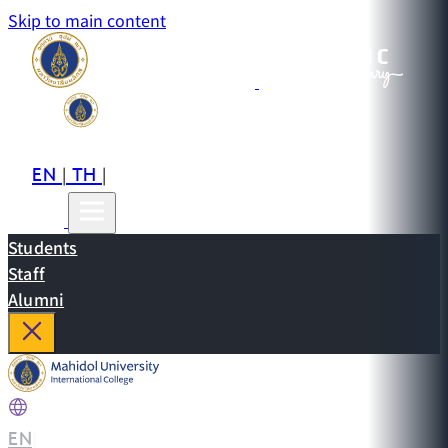
Skip to main content
EN
TH
CN
|
|
Students
Staff
Alumni
EN
|