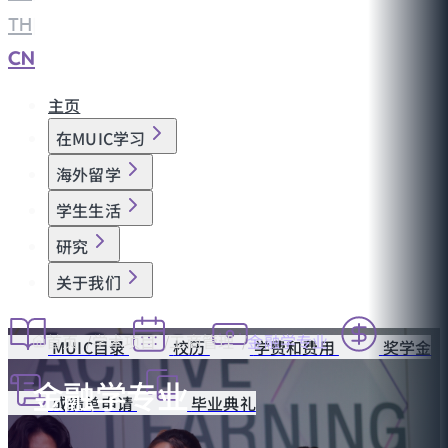
TH
|
CN
主页
在MUIC学习
海外留学
学生生活
研究
关于我们
首页
学术项目
工商管理
金融学专业
MUIC目录
校历
学费和费用
奖学金
金融学专业
成绩单申请
毕业典礼