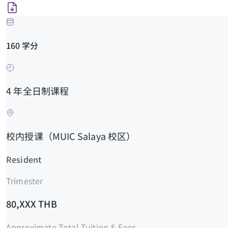
160 学分
4 年全日制课程
校内授课（MUIC Salaya 校区）
Resident
Trimester
80,XXX THB
Approximate Total Tuition & Fees