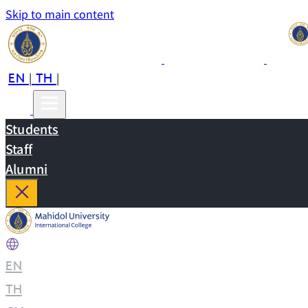
Skip to main content
EN
TH
CN
|
|
Students
Staff
Alumni
EN
|
TH
|