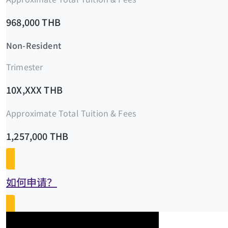
968,000 THB
Non-Resident
Trimester
10X,XXX THB
Approximate Total Tuition & Fees
1,257,000 THB
如何申请？