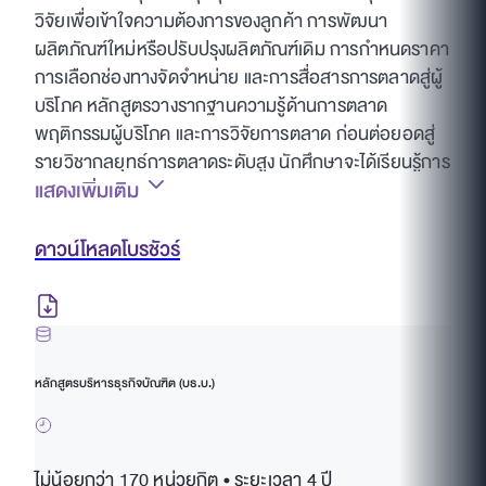
วิจัยเพื่อเข้าใจความต้องการของลูกค้า การพัฒนา
ผลิตภัณฑ์ใหม่หรือปรับปรุงผลิตภัณฑ์เดิม การกำหนดราคา
การเลือกช่องทางจัดจำหน่าย และการสื่อสารการตลาดสู่ผู้
บริโภค หลักสูตรวางรากฐานความรู้ด้านการตลาด
พฤติกรรมผู้บริโภค และการวิจัยการตลาด ก่อนต่อยอดสู่
รายวิชากลยุทธ์การตลาดระดับสูง นักศึกษาจะได้เรียนรู้การ
แสดงเพิ่มเติม
วิเคราะห์สถานการณ์และการนำกลยุทธ์ไปใช้ในสภาพ
แวดล้อมทางการตลาดที่หลากหลาย ผ่านการบรรยาย การ
อภิปรายกรณีศึกษา และโครงการเชิงปฏิบัติ
ดาวน์โหลดโบรชัวร์
หลักสูตรบริหารธุรกิจบัณฑิต (บธ.บ.)
ไม่น้อยกว่า 170 หน่วยกิต • ระยะเวลา 4 ปี