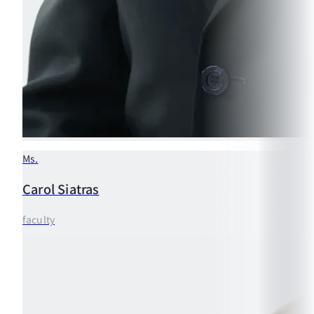
Ms.
Carol
Siatras
faculty