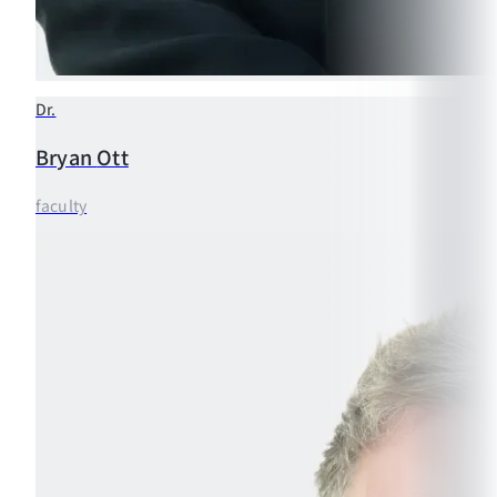
Dr.
Bryan
Ott
faculty