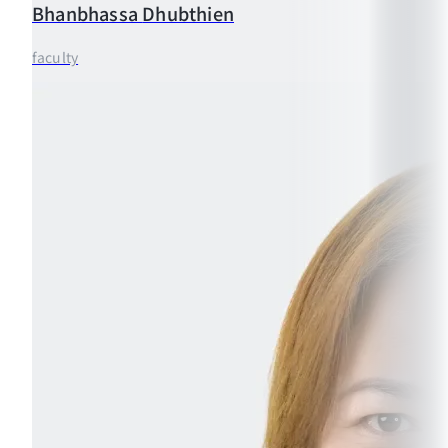
Bhanbhassa
Dhubthien
faculty