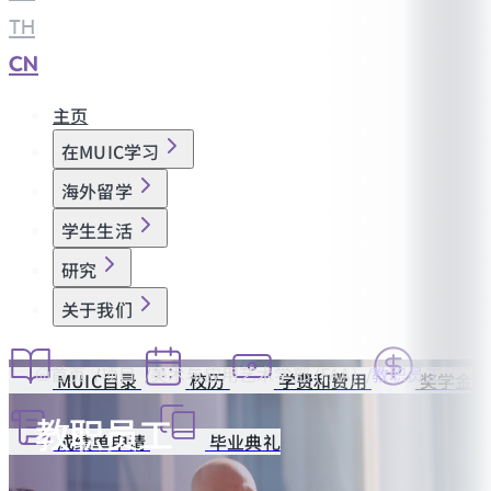
TH
|
CN
主页
在MUIC学习
海外留学
学生生活
研究
关于我们
首页
项目
美术与应用艺术学部 (FAA)
教职员工
MUIC目录
校历
学费和费用
奖学金
教职员工
成绩单申请
毕业典礼