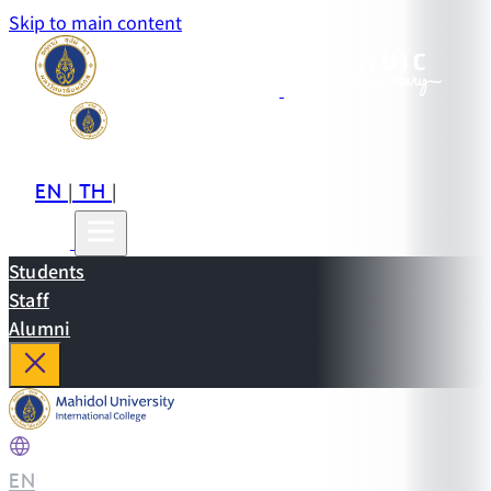
Skip to main content
EN
TH
CN
|
|
Students
Staff
Alumni
EN
|