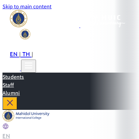
Skip to main content
EN
TH
CN
|
|
Students
Staff
Alumni
EN
|