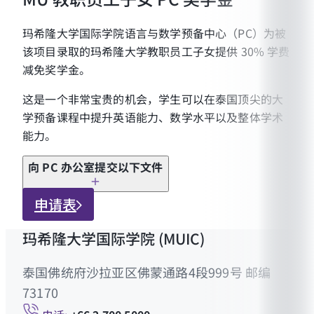
推荐人需通过电子邮件或邮寄方式将推荐信直接
玛希隆大学国际学院语言与数学预备中心（PC）为被
提交至 PC 办公室
该项目录取的玛希隆大学教职员工子女提供 30% 学费
申请人的证书、成就、奖项及其他相关证明材料
减免奖学金。
（可选）
这是一个非常宝贵的机会，学生可以在泰国顶尖的大
学预备课程中提升英语能力、数学水平以及整体学术
能力。
向 PC 办公室提交以下文件
泰国身份证复印件
申请表
玛希隆大学教职员工证复印件
玛希隆大学国际学院 (MUIC)
雇主出具的在职证明信
孩子通过 PC 面试结果公告的截图
泰国佛统府沙拉亚区佛蒙通路4段999号 邮编
孩子的出生证明复印件、户口簿复印件，或其他
73170
能够证明合法监护关系的文件