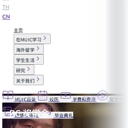
TH
|
CN
主页
在MUIC学习
海外留学
学生生活
研究
关于我们
首页
课程
PC课程（EP / MP）
PC 奖学金
MUIC目录
校历
学费和费用
奖学金
PC 奖学金
成绩单申请
毕业典礼