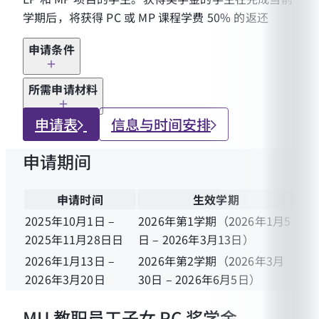
学期后，将获得 PC 或 MP 课程学费 50% 的返还
申请条件
预计在6个月内高中毕业，或已完成高中或同等学
所需申请材料
历教育。
平均绩点（GPA）不低于3.00或同等水平，其他
申请表
信息与时间安排
能够证明学术能力的材料也会被纳入考虑。
申请人的成绩单或学习成绩报告复印件
申请期间
在进入 EP 或 MP 课程学习前，必须通过 MUIC 入
申请人的高中毕业证书或同等学历证明复印件
学考试或 PC 直通通道。
（仅第二学期申请者可提交泰国高中五个学期的
成绩）
申请时间
生效学期
申请人撰写的一篇不少于300字的文章，说明“为
2025年10月1日 –
2026年第1学期（2026年1月5
了未来在 MUIC 继续深造及个人未来规划，希望
2025年11月28日日
日 – 2026年3月13日）
提升英语或数学能力的原因”
2026年1月13日 –
2026年第2学期（2026年3月
申请人的泰国身份证或护照复印件
2026年3月20日
30日 – 2026年6月5日）
两封推荐信，需由申请人的老师、主管、教练或
MU 教职员工子女 PC 奖学金
导师撰写（PC 任课教师除外）。（推荐信表格）