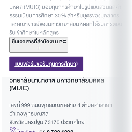
มหิดล (MUIC) มอบทุนการศึกษาในรูปแบบส่วนลดค่า
ธรรมเนียมการศึกษา 30% สำหรับบุตรของบุคลากร
และคณาจารย์ของมหาวิทยาลัยมหิดลที่ได้รับการตอบ
รับเข้าศึกษาในหลักสูตร
ยื่นเอกสารที่สำนักงาน PC
สำเนาบัตรประจำตัวประชาชนของผู้สมัคร
แบบฟอร์มขอรับทุนการศึกษา
สำเนาบัตรพนักงานหรือบัตรอาจารย์ของมหาวิทยาลัย
วิทยาลัยนานาชาติ มหาวิทยาลัยมหิดล
มหิดล
(MUIC)
หนังสือรับรองการทำงาน
เลขที่ 999 ถนนพุทธมณฑลสาย 4 ตำบลศาลายา
ภาพหน้าจอผลการสัมภาษณ์ PC ของบุตร
อำเภอพุทธมณฑล
จังหวัดนครปฐม 73170 ประเทศไทย
สำเนาสูติบัตรของบุตร สำเนาทะเบียนบ้าน หรือ