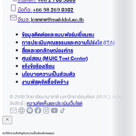
โทรศัพท์:
+66 2 700 5000
เอกสารอื่นที่แสดงความเป็นผู้ปกครองโดยชอบด้วย
มือถือ:
+66 98 269 0302
กฎหมาย
อีเมล:
icwww@mahidol.ac.th
กรอกแบบฟอร์มขอรับทุนการศึกษา
ข้อมูลติดต่อและแบบฟอร์มเยี่ยมชม
กรุณายื่นเอกสารก่อนช่วงลงทะเบียนเรียนในไตรมาส
การประเมินคุณธรรมและความโปร่งใส (ITA)
แรก
สื่อและเอกลักษณ์องค์กร
ศูนย์สอบ (MUIC Test Center)
แจ้งข้อร้องเรียน
นโยบายความเป็นส่วนตัว
งานพัสดุจัดซื้อจัดจ้าง
© 2569 วิทยาลัยนานาชาติ มหาวิทยาลัยมหิดล (MUIC) สงวน
ลิขสิทธิ์ |
ความคิดเห็นและประเมินเว็บไซต์
เราให้ความสำคัญกับความเป็นส่วนตัวของคุณ