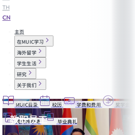
TH
|
CN
主页
在MUIC学习
海外留学
学生生活
研究
关于我们
首页
项目
社会科学
教职员工
MUIC目录
校历
学费和费用
奖学金
教职员工
成绩单申请
毕业典礼