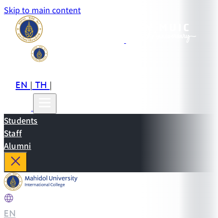
Skip to main content
EN
TH
CN
|
|
Students
Staff
Alumni
EN
|