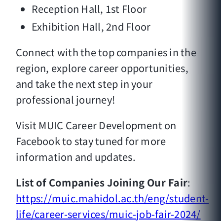
Reception Hall, 1st Floor
Exhibition Hall, 2nd Floor
Connect with the top companies in the
region, explore career opportunities,
and take the next step in your
professional journey!
Visit MUIC Career Development on
Facebook to stay tuned for more
information and updates.
List of Companies Joining Our Fair
:
https://muic.mahidol.ac.th/eng/student-
life/career-services/muic-job-fair-2024/