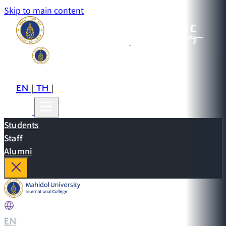
Skip to main content
EN
TH
CN
|
|
Students
Staff
Alumni
EN
|