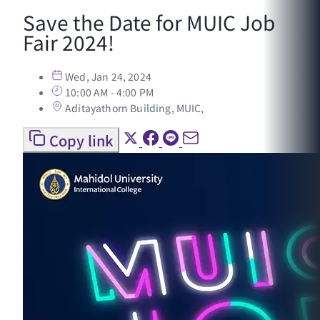
Save the Date for MUIC Job
Fair 2024!
Wed, Jan 24, 2024
10:00 AM - 4:00 PM
Aditayathorn Building, MUIC,
Copy link