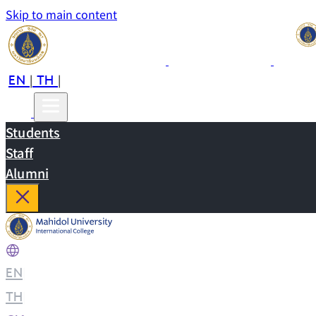
Skip to main content
EN
TH
CN
|
|
Students
Staff
Alumni
EN
|
TH
|