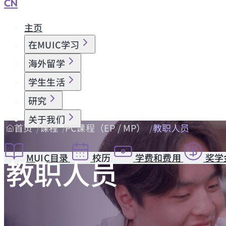
CN
主页
在MUIC学习
海外留学
学生生活
研究
关于我们
首页
课程
PC课程（EP / MP）
教职人员
MUIC目录
校历
学费和费用
奖学
教职人员