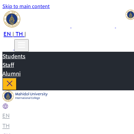
Skip to main content
EN
TH
CN
|
|
Students
Staff
Alumni
EN
|
TH
|