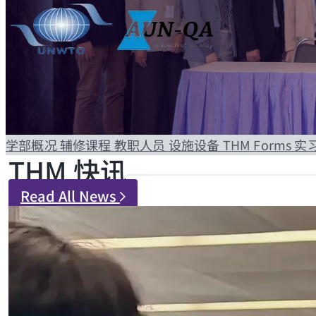
学部概况
辅修课程
教职人员
设施设备
THM Forms
实
THM 快讯
Read All News