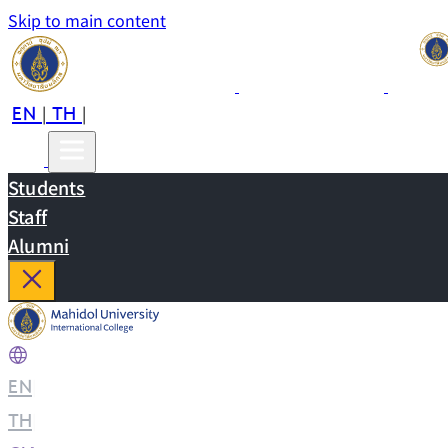
Skip to main content
EN
TH
CN
|
|
Students
Staff
Alumni
EN
|
TH
|