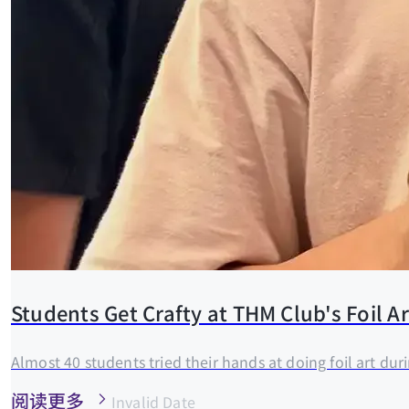
Students Get Crafty at THM Club's Foil 
Almost 40 students tried their hands at doing foil art d
阅读更多
Invalid Date