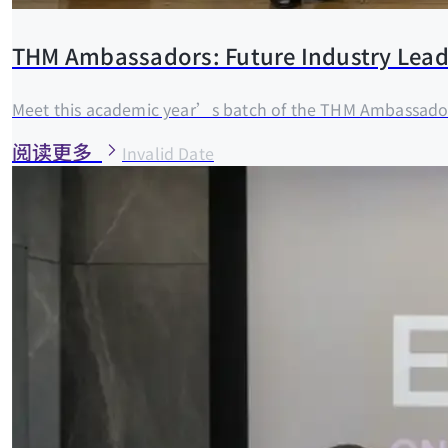
THM Ambassadors: Future Industry Lead
Meet this academic year’s batch of the THM Ambassado
阅读更多
Invalid Date