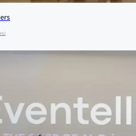
ers
rs!