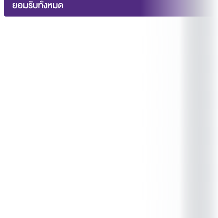
Office of the Dean (A348, 3rd fl.)
Development Group (Room 1109, 1st fl.)
ยอมรับทั้งหมด
Office of Information Technology Section (2nd
Office of Operation & Environment Section
fl.)
(Room 1103, 1st fl.)
Office of Educational Technology Section (6th
Office of Maintenance Unit (1st fl.)
fl.)
Office of Research Promotion & Management
Office of Graduate Program Group (4th fl.)
Section (Room 1214, 2nd fl.)
Office of Library Section (3rd fl.)
Office of Finance & Accounting Section (Room
1202-1203, 2nd fl.)
Office of Procurement Section (Room 1202-
1203, 2nd fl.)
Office of Human Resources Section (Room
1312, 3rd fl.)