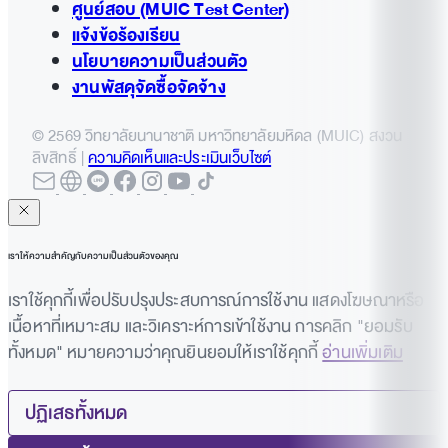
Business Administration Division (4th fl.)
ศูนย์สอบ (MUIC Test Center)
Science Laboratories: 9
No. of Classrooms and Laboratories
Administration Offices
แจ้งข้อร้องเรียน
Administration Offices
Tourism and Hospitality Management Division
นโยบายความเป็นส่วนตัว
(4th fl.)
งานพัสดุจัดซื้อจัดจ้าง
Lecture Rooms: 46
Office of Central Administration Section (Room
© 2569 วิทยาลัยนานาชาติ มหาวิทยาลัยมหิดล (MUIC) สงวน
Office of Preparation Center for Languages
1110, 1st fl.)
ลิขสิทธิ์ |
ความคิดเห็นและประเมินเว็บไซต์
Computer Laboratories: 7
and Mathematics (1st fl.)
Administration Offices
Office of Public Communications Section
Division Laboratories (specific): 18
Office of International Affairs Section (Room
(Room 1110, 1st fl.)
2204, 2nd fl.)
เราให้ความสำคัญกับความเป็นส่วนตัวของคุณ
Office of Academic Services Group (Room
Office of Academic Affairs (OAA) (A348 ,3rd fl.)
เราใช้คุกกี้เพื่อปรับปรุงประสบการณ์การใช้งาน แสดงโฆษณาหรือ
1110, 1st fl.)
เนื้อหาที่เหมาะสม และวิเคราะห์การเข้าใช้งาน การคลิก "ยอมรับ
Aditayathorn Building Group (A348, 3rd fl.)
ทั้งหมด" หมายความว่าคุณยินยอมให้เราใช้คุกกี้
อ่านเพิ่มเติม
Office of Student Affairs Section (Room 1100,
Office of Planning and Quality Development
1st fl.)
Section (A348, 3rd fl.)
ปฏิเสธทั้งหมด
Office of Alumni Affairs & Office of Career