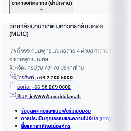
อาคารอทิตยาทร (สำนักงาน)
Study Area (2nd fl.)
CDP Laboratory (5th fl.)
Auditorium (3rd fl.)
วิทยาลัยนานาชาติ มหาวิทยาลัยมหิดล
Workshop Room (B1 fl.)
Division Offices
(MUIC)
Seminar Room (2nd fl.)
Yoga Room (B1 fl.)
Division Offices
เลขที่ 999 ถนนพุทธมณฑลสาย 4 ตำบลศาลายา
Co-working Space (3rd fl.)
Office of Educational Technology Section
Division Offices
อำเภอพุทธมณฑล
No. of Classrooms and Laboratories
(Room 3402, 4th fl.)
จังหวัดนครปฐม 73170 ประเทศไทย
Exhibition Hall (2nd fl.)
Office of Social Science Division (1st fl.)
โทรศัพท์:
+66 2 700 5000
Printing area (2nd fl.)
Office of Humanities & Language Division
มือถือ:
Room 1603, 6th floor
+66 98 269 0302
Division Offices
Lecture Rooms: 14
(Room 2202, 2nd fl.)
อีเมล:
icwww@mahidol.ac.th
International Graduate Studies Office (iGS) (4th
Office of Preparation Center for Languages
Lecture Rooms (for PC): 24
fl.)
Office of Humanities & Language Division (3rd
and Mathematics, 2nd floor
ข้อมูลติดต่อและแบบฟอร์มเยี่ยมชม
fl.)
Fine and Applied Arts Division (6th fl.)
การประเมินคุณธรรมและความโปร่งใส (ITA)
Computer Laboratories: 4
สื่อและเอกลักษณ์องค์กร