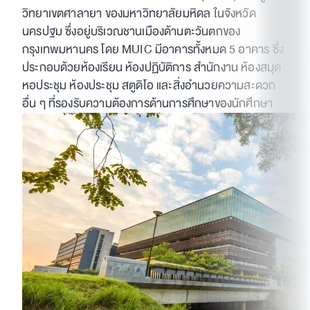
วิทยาเขตศาลายา ของมหาวิทยาลัยมหิดล ในจังหวัด
นครปฐม ซึ่งอยู่บริเวณชานเมืองด้านตะวันตกของ
กรุงเทพมหานคร โดย MUIC มีอาคารทั้งหมด 5 อาคาร ซึ่ง
ประกอบด้วยห้องเรียน ห้องปฏิบัติการ สำนักงาน ห้องสมุด
หอประชุม ห้องประชุม สตูดิโอ และสิ่งอำนวยความสะดวก
อื่น ๆ ที่รองรับความต้องการด้านการศึกษาของนักศึกษา