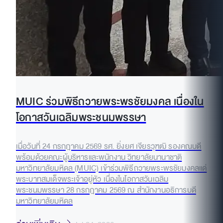
MUIC ร่วมพิธีถวายพระพรชัยมงคล เนื่องใน
โอกาสวันเฉลิมพระชนมพรรษา
เมื่อวันที่ 24 กรกฎาคม 2569 รศ. ยิ่งยศ เจียรวุฑฒิ รองคณบดี
พร้อมด้วยคณะผู้บริหารและพนักงาน วิทยาลัยนานาชาติ
มหาวิทยาลัยมหิดล (MUIC) เข้าร่วมพิธีถวายพระพรชัยมงคลแด่
พระบาทสมเด็จพระเจ้าอยู่หัว เนื่องในโอกาสวันเฉลิม
พระชนมพรรษา 28 กรกฎาคม 2569 ณ สำนักงานอธิการบดี
มหาวิทยาลัยมหิดล