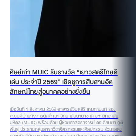
ศิษย์เก่า MUIC รับรางวัล “เยาวสตรีไทยดี
เด่น ประจำปี 2569” เชิดชูการสืบสานอัต
ลักษณ์ไทยสู่อนาคตอย่างยั่งยืน
เมื่อวันที่ 1 สิงหาคม 2569 อาจารย์วิมลสิริ เหมทานนท์ รอง
คณบดีฝ่ายกิจการนักศึกษา วิทยาลัยนานาชาติ มหาวิทยาลัย
มหิดล (MUIC) พร้อมด้วย ผู้ช่วยศาสตราจารย์ ดร.ดัยนยา ภูติ
พันธุ์ ประธานกลุ่มสาขาวิชาจิตรกรรมและศิลปกรรม ร่วมแสดง