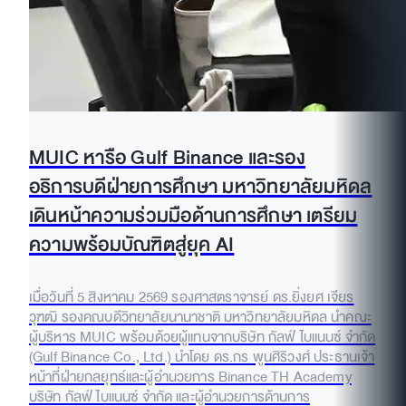
MUIC หารือ Gulf Binance และรอง
อธิการบดีฝ่ายการศึกษา มหาวิทยาลัยมหิดล
เดินหน้าความร่วมมือด้านการศึกษา เตรียม
ความพร้อมบัณฑิตสู่ยุค AI
เมื่อวันที่ 5 สิงหาคม 2569 รองศาสตราจารย์ ดร.ยิ่งยศ เจียร
วุฑฒิ รองคณบดีวิทยาลัยนานาชาติ มหาวิทยาลัยมหิดล นำคณะ
ผู้บริหาร MUIC พร้อมด้วยผู้แทนจากบริษัท กัลฟ์ ไบแนนซ์ จำกัด
(Gulf Binance Co., Ltd.) นำโดย ดร.กร พูนศิริวงศ์ ประธานเจ้า
หน้าที่ฝ่ายกลยุทธ์และผู้อำนวยการ Binance TH Academy
บริษัท กัลฟ์ ไบแนนซ์ จำกัด และผู้อำนวยการด้านการ