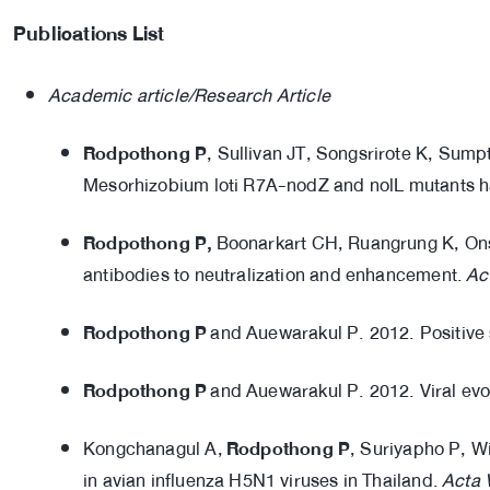
Publications List
Academic article/Research Article
Rodpothong P
, Sullivan JT, Songsrirote K, Su
Mesorhizobium loti R7A-nodZ and nolL mutants ha
Rodpothong P,
Boonarkart CH, Ruangrung K, Onsi
antibodies to neutralization and enhancement.
Act
Rodpothong P
and Auewarakul P. 2012. Positive s
Rodpothong P
and Auewarakul P. 2012. Viral evo
Kongchanagul A,
Rodpothong P
, Suriyapho P, W
in avian influenza H5N1 viruses in Thailand.
Acta V