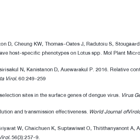
mpton D, Cheung KW, Thomas-Oates J, Radutoiu S, Stougaard
ve host-specific phenotypes on Lotus spp. Mol Plant Microb
risakul N, Kanistanon D, Auewarakul P. 2016. Relative cont
a Virol.
60:249-259
election sites in the surface genes of dengue virus.
Virus G
lution and transmission effectiveness.
World Journal ofVirol
iriyarat W, Chaichuen K, Suptawiwat O, Thitithanyanont A, 
irol.
56(3):257-9.