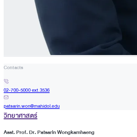
Contacts
02-700-5000 ext.3536
patsarin.won@mahidol.edu
วิทยาศาสตร์
Asst. Prof. Dr. Patsarin Wongkamhaeng