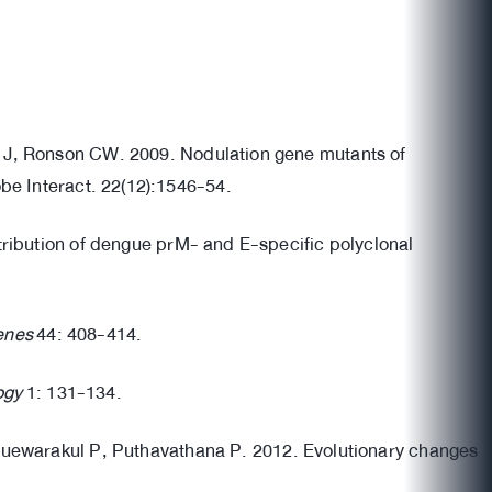
 J, Ronson CW. 2009. Nodulation gene mutants of
e Interact. 22(12):1546-54.
ribution of dengue prM- and E-specific polyclonal
enes
44: 408-414.
ogy
1: 131-134.
Auewarakul P, Puthavathana P. 2012. Evolutionary changes