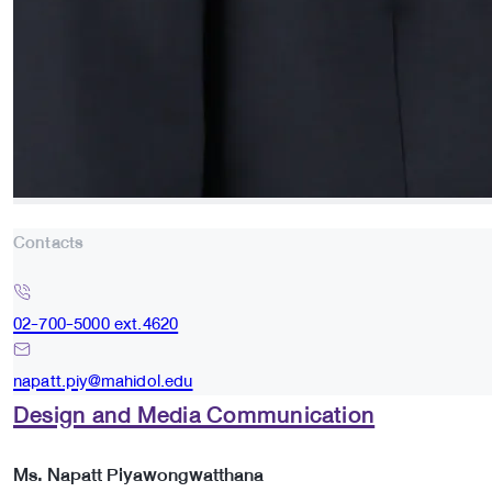
Contacts
02-700-5000 ext.4620
napatt.piy@mahidol.edu
Design and Media Communication
Ms. Napatt Piyawongwatthana