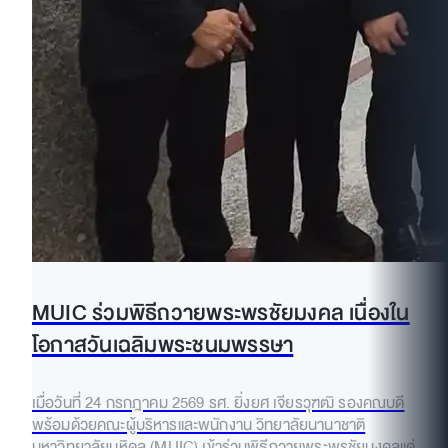
MUIC ร่วมพิธีถวายพระพรชัยมงคล เนื่องใน
โอกาสวันเฉลิมพระชนมพรรษา
เมื่อวันที่ 24 กรกฎาคม 2569 รศ. ยิ่งยศ เจียรวุฑฒิ รองคณบดี
พร้อมด้วยคณะผู้บริหารและพนักงาน วิทยาลัยนานาชาติ
มหาวิทยาลัยมหิดล (MUIC) เข้าร่วมพิธีถวายพระพรชัยมงคลแด่