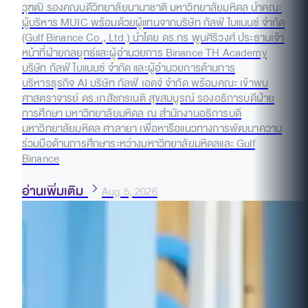
วุฑฒิ รองคณบดีวิทยาลัยนานาชาติ มหาวิทยาลัยมหิดล นำคณะ
ผู้บริหาร MUIC พร้อมด้วยผู้แทนจากบริษัท กัลฟ์ ไบแนนซ์ จำกัด
(Gulf Binance Co., Ltd.) นำโดย ดร.กร พูนศิริวงศ์ ประธานเจ้า
หน้าที่ฝ่ายกลยุทธ์และผู้อำนวยการ Binance TH Academy
บริษัท กัลฟ์ ไบแนนซ์ จำกัด และผู้อำนวยการด้านการ
บริหารธุรกิจ AI บริษัท กัลฟ์ เอดจ์ จำกัด พร้อมคณะ เข้าพบ
ศาสตราจารย์ ดร.เภสัชกรเนติ สุขสมบูรณ์ รองอธิการบดีฝ่าย
การศึกษา มหาวิทยาลัยมหิดล ณ สำนักงานอธิการบดี
มหาวิทยาลัยมหิดล ศาลายา เพื่อหารือแนวทางการพัฒนาความ
ร่วมมือด้านการศึกษาระหว่างมหาวิทยาลัยมหิดลและ Gulf
Binance
อ่านเพิ่มเติม
Aug 5, 2026