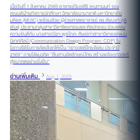
เมื่อวันที่ 1 สิงหาคม 2569 อาจารย์วิมลสิริ เหมทานนท์ รอง
คณบดีฝ่ายกิจการนักศึกษา วิทยาลัยนานาชาติ มหาวิทยาลัย
มหิดล (MUIC) พร้อมด้วย ผู้ช่วยศาสตราจารย์ ดร.ดัยนยา ภูติ
พันธุ์ ประธานกลุ่มสาขาวิชาจิตรกรรมและศิลปกรรม ร่วมแสดง
ความยินดีกับ นางสาวณิชา พูลโภคะ ศิษย์เก่าสาขาวิชาออกแบบ
นิเทศศิลป์ (Communication Design Program: CDP) ใน
โอกาสได้รับการคัดเลือกให้เป็น “เยาวสตรีไทยดีเด่น ประจำปี
2569” ภายใต้แนวคิด “สืบสานอัตลักษณ์ไทย สร้างพลังเยาวสตรี
สู่อนาคตอย่างยั่งยืน”
อ่านเพิ่มเติม
Aug 1, 2026