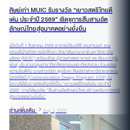
ศิษย์เก่า MUIC รับรางวัล “เยาวสตรีไทยดี
เด่น ประจำปี 2569” เชิดชูการสืบสานอัต
ลักษณ์ไทยสู่อนาคตอย่างยั่งยืน
เมื่อวันที่ 1 สิงหาคม 2569 อาจารย์วิมลสิริ เหมทานนท์ รอง
คณบดีฝ่ายกิจการนักศึกษา วิทยาลัยนานาชาติ มหาวิทยาลัย
มหิดล (MUIC) พร้อมด้วย ผู้ช่วยศาสตราจารย์ ดร.ดัยนยา ภูติ
พันธุ์ ประธานกลุ่มสาขาวิชาจิตรกรรมและศิลปกรรม ร่วมแสดง
ความยินดีกับ นางสาวณิชา พูลโภคะ ศิษย์เก่าสาขาวิชาออกแบบ
นิเทศศิลป์ (Communication Design Program: CDP) ใน
โอกาสได้รับการคัดเลือกให้เป็น “เยาวสตรีไทยดีเด่น ประจำปี
2569” ภายใต้แนวคิด “สืบสานอัตลักษณ์ไทย สร้างพลังเยาวสตรี
สู่อนาคตอย่างยั่งยืน”
อ่านเพิ่มเติม
Aug 1, 2026