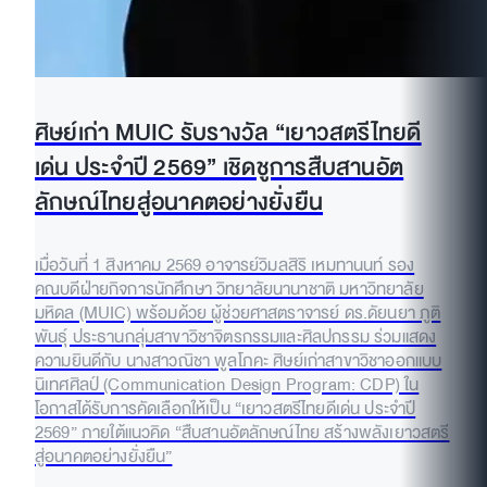
ศิษย์เก่า MUIC รับรางวัล “เยาวสตรีไทยดี
เด่น ประจำปี 2569” เชิดชูการสืบสานอัต
ลักษณ์ไทยสู่อนาคตอย่างยั่งยืน
เมื่อวันที่ 1 สิงหาคม 2569 อาจารย์วิมลสิริ เหมทานนท์ รอง
คณบดีฝ่ายกิจการนักศึกษา วิทยาลัยนานาชาติ มหาวิทยาลัย
มหิดล (MUIC) พร้อมด้วย ผู้ช่วยศาสตราจารย์ ดร.ดัยนยา ภูติ
พันธุ์ ประธานกลุ่มสาขาวิชาจิตรกรรมและศิลปกรรม ร่วมแสดง
ความยินดีกับ นางสาวณิชา พูลโภคะ ศิษย์เก่าสาขาวิชาออกแบบ
นิเทศศิลป์ (Communication Design Program: CDP) ใน
โอกาสได้รับการคัดเลือกให้เป็น “เยาวสตรีไทยดีเด่น ประจำปี
2569” ภายใต้แนวคิด “สืบสานอัตลักษณ์ไทย สร้างพลังเยาวสตรี
สู่อนาคตอย่างยั่งยืน”