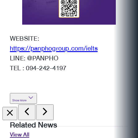
WEBSITE:
https://panphogroup.com/ielts
LINE: @PANPHO
TEL : 094-242-4197
Show More
Related News
View All