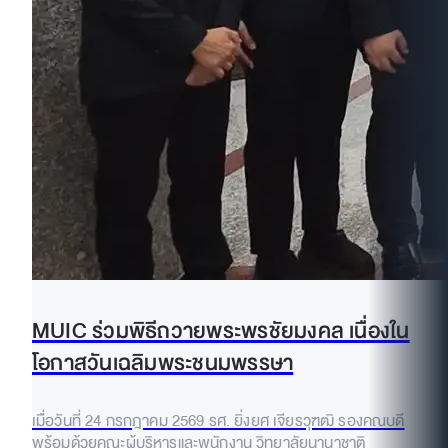
MUIC ร่วมพิธีถวายพระพรชัยมงคล เนื่องใน
โอกาสวันเฉลิมพระชนมพรรษา
เมื่อวันที่ 24 กรกฎาคม 2569 รศ. ยิ่งยศ เจียรวุฑฒิ รองคณบดี
พร้อมด้วยคณะผู้บริหารและพนักงาน วิทยาลัยนานาชาติ