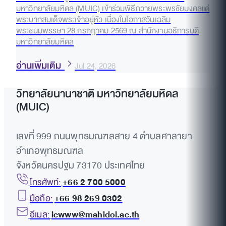
มหาวิทยาลัยมหิดล (MUIC) เข้าร่วมพิธีถวายพระพรชัยมงคลแด่
พระบาทสมเด็จพระเจ้าอยู่หัว เนื่องในโอกาสวันเฉลิม
พระชนมพรรษา 28 กรกฎาคม 2569 ณ สำนักงานอธิการบดี
มหาวิทยาลัยมหิดล
อ่านเพิ่มเติม
Jul 24, 2026
วิทยาลัยนานาชาติ มหาวิทยาลัยมหิดล
(MUIC)
เลขที่ 999 ถนนพุทธมณฑลสาย 4 ตำบลศาลายา
อำเภอพุทธมณฑล
จังหวัดนครปฐม 73170 ประเทศไทย
โทรศัพท์:
+66 2 700 5000
มือถือ:
+66 98 269 0302
อีเมล:
icwww@mahidol.ac.th