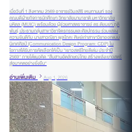
เมื่อวันที่ 1 สิงหาคม 2569 อาจารย์วิมลสิริ เหมทานนท์ รอง
คณบดีฝ่ายกิจการนักศึกษา วิทยาลัยนานาชาติ มหาวิทยาลัย
มหิดล (MUIC) พร้อมด้วย ผู้ช่วยศาสตราจารย์ ดร.ดัยนยา ภูติ
พันธุ์ ประธานกลุ่มสาขาวิชาจิตรกรรมและศิลปกรรม ร่วมแสดง
ความยินดีกับ นางสาวณิชา พูลโภคะ ศิษย์เก่าสาขาวิชาออกแบบ
นิเทศศิลป์ (Communication Design Program: CDP) ใน
โอกาสได้รับการคัดเลือกให้เป็น “เยาวสตรีไทยดีเด่น ประจำปี
2569” ภายใต้แนวคิด “สืบสานอัตลักษณ์ไทย สร้างพลังเยาวสตรี
สู่อนาคตอย่างยั่งยืน”
อ่านเพิ่มเติม
Aug 1, 2026