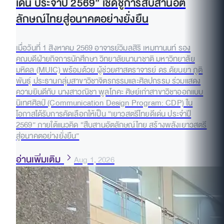
เด่น ประจำปี 2569” เชิดชูการสืบสานอัต
ลักษณ์ไทยสู่อนาคตอย่างยั่งยืน
เมื่อวันที่ 1 สิงหาคม 2569 อาจารย์วิมลสิริ เหมทานนท์ รอง
คณบดีฝ่ายกิจการนักศึกษา วิทยาลัยนานาชาติ มหาวิทยาลัย
มหิดล (MUIC) พร้อมด้วย ผู้ช่วยศาสตราจารย์ ดร.ดัยนยา ภูติ
พันธุ์ ประธานกลุ่มสาขาวิชาจิตรกรรมและศิลปกรรม ร่วมแสดง
ความยินดีกับ นางสาวณิชา พูลโภคะ ศิษย์เก่าสาขาวิชาออกแบบ
นิเทศศิลป์ (Communication Design Program: CDP) ใน
โอกาสได้รับการคัดเลือกให้เป็น “เยาวสตรีไทยดีเด่น ประจำปี
2569” ภายใต้แนวคิด “สืบสานอัตลักษณ์ไทย สร้างพลังเยาวสตรี
สู่อนาคตอย่างยั่งยืน”
อ่านเพิ่มเติม
Aug 1, 2026