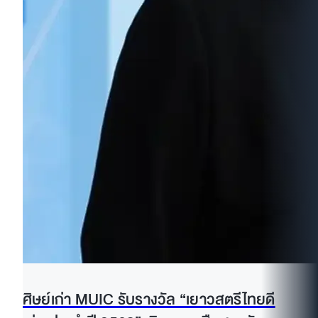
ศิษย์เก่า MUIC รับรางวัล “เยาวสตรีไทยดี