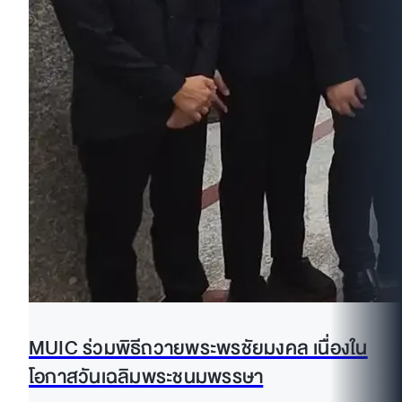
MUIC ร่วมพิธีถวายพระพรชัยมงคล เนื่องใน
โอกาสวันเฉลิมพระชนมพรรษา