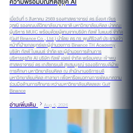
ความพร้อมบัณฑิตสู่ยุค AI
เมื่อวันที่ 5 สิงหาคม 2569 รองศาสตราจารย์ ดร.ยิ่งยศ เจียร
วุฑฒิ รองคณบดีวิทยาลัยนานาชาติ มหาวิทยาลัยมหิดล นำคณะ
ผู้บริหาร MUIC พร้อมด้วยผู้แทนจากบริษัท กัลฟ์ ไบแนนซ์ จำกัด
(Gulf Binance Co., Ltd.) นำโดย ดร.กร พูนศิริวงศ์ ประธานเจ้า
หน้าที่ฝ่ายกลยุทธ์และผู้อำนวยการ Binance TH Academy
บริษัท กัลฟ์ ไบแนนซ์ จำกัด และผู้อำนวยการด้านการ
บริหารธุรกิจ AI บริษัท กัลฟ์ เอดจ์ จำกัด พร้อมคณะ เข้าพบ
ศาสตราจารย์ ดร.เภสัชกรเนติ สุขสมบูรณ์ รองอธิการบดีฝ่าย
การศึกษา มหาวิทยาลัยมหิดล ณ สำนักงานอธิการบดี
มหาวิทยาลัยมหิดล ศาลายา เพื่อหารือแนวทางการพัฒนาความ
ร่วมมือด้านการศึกษาระหว่างมหาวิทยาลัยมหิดลและ Gulf
Binance
อ่านเพิ่มเติม
Aug 5, 2026