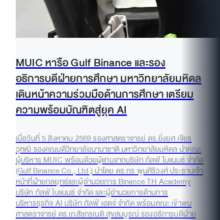
MUIC หารือ Gulf Binance และรอง
อธิการบดีฝ่ายการศึกษา มหาวิทยาลัยมหิดล
เดินหน้าความร่วมมือด้านการศึกษา เตรียม
ความพร้อมบัณฑิตสู่ยุค AI
เมื่อวันที่ 5 สิงหาคม 2569 รองศาสตราจารย์ ดร.ยิ่งยศ เจียร
วุฑฒิ รองคณบดีวิทยาลัยนานาชาติ มหาวิทยาลัยมหิดล นำคณะ
ผู้บริหาร MUIC พร้อมด้วยผู้แทนจากบริษัท กัลฟ์ ไบแนนซ์ จำกัด
(Gulf Binance Co., Ltd.) นำโดย ดร.กร พูนศิริวงศ์ ประธานเจ้า
หน้าที่ฝ่ายกลยุทธ์และผู้อำนวยการ Binance TH Academy
บริษัท กัลฟ์ ไบแนนซ์ จำกัด และผู้อำนวยการด้านการ
บริหารธุรกิจ AI บริษัท กัลฟ์ เอดจ์ จำกัด พร้อมคณะ เข้าพบ
ศาสตราจารย์ ดร.เภสัชกรเนติ สุขสมบูรณ์ รองอธิการบดีฝ่าย