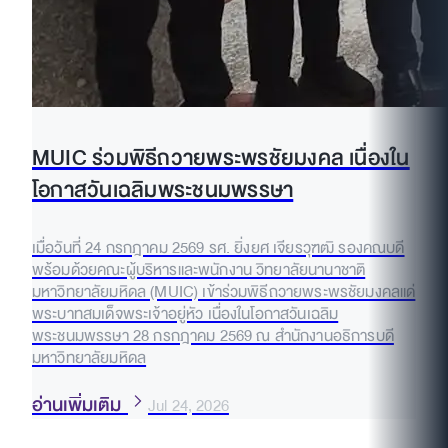
MUIC ร่วมพิธีถวายพระพรชัยมงคล เนื่องใน
โอกาสวันเฉลิมพระชนมพรรษา
เมื่อวันที่ 24 กรกฎาคม 2569 รศ. ยิ่งยศ เจียรวุฑฒิ รองคณบดี
พร้อมด้วยคณะผู้บริหารและพนักงาน วิทยาลัยนานาชาติ
มหาวิทยาลัยมหิดล (MUIC) เข้าร่วมพิธีถวายพระพรชัยมงคลแด่
พระบาทสมเด็จพระเจ้าอยู่หัว เนื่องในโอกาสวันเฉลิม
พระชนมพรรษา 28 กรกฎาคม 2569 ณ สำนักงานอธิการบดี
มหาวิทยาลัยมหิดล
อ่านเพิ่มเติม
Jul 24, 2026