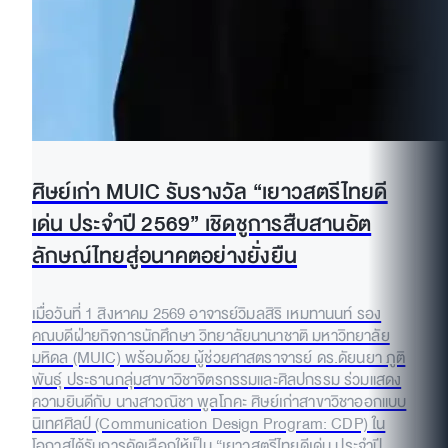
ศิษย์เก่า MUIC รับรางวัล “เยาวสตรีไทยดี
เด่น ประจำปี 2569” เชิดชูการสืบสานอัต
ลักษณ์ไทยสู่อนาคตอย่างยั่งยืน
เมื่อวันที่ 1 สิงหาคม 2569 อาจารย์วิมลสิริ เหมทานนท์ รอง
คณบดีฝ่ายกิจการนักศึกษา วิทยาลัยนานาชาติ มหาวิทยาลัย
มหิดล (MUIC) พร้อมด้วย ผู้ช่วยศาสตราจารย์ ดร.ดัยนยา ภูติ
พันธุ์ ประธานกลุ่มสาขาวิชาจิตรกรรมและศิลปกรรม ร่วมแสดง
ความยินดีกับ นางสาวณิชา พูลโภคะ ศิษย์เก่าสาขาวิชาออกแบบ
นิเทศศิลป์ (Communication Design Program: CDP) ใน
โอกาสได้รับการคัดเลือกให้เป็น “เยาวสตรีไทยดีเด่น ประจำปี