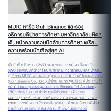
MUIC หารือ Gulf Binance และรอง
อธิการบดีฝ่ายการศึกษา มหาวิทยาลัยมหิดล
เดินหน้าความร่วมมือด้านการศึกษา เตรียม
ความพร้อมบัณฑิตสู่ยุค AI
เมื่อวันที่ 5 สิงหาคม 2569 รองศาสตราจารย์ ดร.ยิ่งยศ เจียร
วุฑฒิ รองคณบดีวิทยาลัยนานาชาติ มหาวิทยาลัยมหิดล นำคณะ
ผู้บริหาร MUIC พร้อมด้วยผู้แทนจากบริษัท กัลฟ์ ไบแนนซ์ จำกัด
(Gulf Binance Co., Ltd.) นำโดย ดร.กร พูนศิริวงศ์ ประธานเจ้า
หน้าที่ฝ่ายกลยุทธ์และผู้อำนวยการ Binance TH Academy
บริษัท กัลฟ์ ไบแนนซ์ จำกัด และผู้อำนวยการด้านการ
บริหารธุรกิจ AI บริษัท กัลฟ์ เอดจ์ จำกัด พร้อมคณะ เข้าพบ
ศาสตราจารย์ ดร.เภสัชกรเนติ สุขสมบูรณ์ รองอธิการบดีฝ่าย
การศึกษา มหาวิทยาลัยมหิดล ณ สำนักงานอธิการบดี