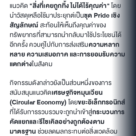
แนวคิด
"สิ่งที่เคยถูกทิ้ง ไม่ได้ไร้คุณค่า"
โดย
นำวัสดุเหลือใช้มาประยุกต์เป็น
ชุด Pride เชิง
สัญลักษณ์
สะท้อนให้เห็นถึงคุณค่าของ
ทรัพยากรที่สามารถนำกลับมาใช้ประโยชน์ได้
อีกครั้ง ควบคู่ไปกับการส่งเสริม
ความหลาก
หลาย ความเสมอภาค และการยอมรับความ
แตกต่าง
ในสังคม
กิจกรรมดังกล่าวยังเป็นส่วนหนึ่งของการ
สนับสนุนแนวคิด
เศรษฐกิจหมุนเวียน
(Circular Economy)
โดย
ขยะอิเล็กทรอนิกส์
ที่ได้รับการรวบรวมจะถูกนำเข้าสู่
กระบวนการ
คัดแยกและรีไซเคิลอย่างถูกต้องตาม
มาตรฐาน
ช่วยลดผลกระทบต่อสิ่งแวดล้อม