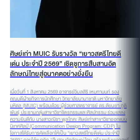
ศิษย์เก่า MUIC รับรางวัล “เยาวสตรีไทยดี
เด่น ประจำปี 2569” เชิดชูการสืบสานอัต
ลักษณ์ไทยสู่อนาคตอย่างยั่งยืน
เมื่อวันที่ 1 สิงหาคม 2569 อาจารย์วิมลสิริ เหมทานนท์ รอง
คณบดีฝ่ายกิจการนักศึกษา วิทยาลัยนานาชาติ มหาวิทยาลัย
มหิดล (MUIC) พร้อมด้วย ผู้ช่วยศาสตราจารย์ ดร.ดัยนยา ภูติ
พันธุ์ ประธานกลุ่มสาขาวิชาจิตรกรรมและศิลปกรรม ร่วมแสดง
ความยินดีกับ นางสาวณิชา พูลโภคะ ศิษย์เก่าสาขาวิชาออกแบบ
นิเทศศิลป์ (Communication Design Program: CDP) ใน
โอกาสได้รับการคัดเลือกให้เป็น “เยาวสตรีไทยดีเด่น ประจำปี