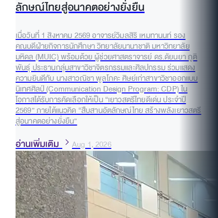
ลักษณ์ไทยสู่อนาคตอย่างยั่งยืน
เมื่อวันที่ 1 สิงหาคม 2569 อาจารย์วิมลสิริ เหมทานนท์ รอง
คณบดีฝ่ายกิจการนักศึกษา วิทยาลัยนานาชาติ มหาวิทยาลัย
มหิดล (MUIC) พร้อมด้วย ผู้ช่วยศาสตราจารย์ ดร.ดัยนยา ภูติ
พันธุ์ ประธานกลุ่มสาขาวิชาจิตรกรรมและศิลปกรรม ร่วมแสดง
ความยินดีกับ นางสาวณิชา พูลโภคะ ศิษย์เก่าสาขาวิชาออกแบบ
นิเทศศิลป์ (Communication Design Program: CDP) ใน
โอกาสได้รับการคัดเลือกให้เป็น “เยาวสตรีไทยดีเด่น ประจำปี
2569” ภายใต้แนวคิด “สืบสานอัตลักษณ์ไทย สร้างพลังเยาวสตรี
สู่อนาคตอย่างยั่งยืน”
อ่านเพิ่มเติม
Aug 1, 2026