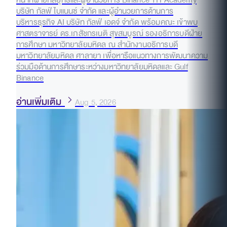
หน้าที่ฝ่ายกลยุทธ์และผู้อำนวยการ Binance TH Academy
บริษัท กัลฟ์ ไบแนนซ์ จำกัด และผู้อำนวยการด้านการ
บริหารธุรกิจ AI บริษัท กัลฟ์ เอดจ์ จำกัด พร้อมคณะ เข้าพบ
ศาสตราจารย์ ดร.เภสัชกรเนติ สุขสมบูรณ์ รองอธิการบดีฝ่าย
การศึกษา มหาวิทยาลัยมหิดล ณ สำนักงานอธิการบดี
มหาวิทยาลัยมหิดล ศาลายา เพื่อหารือแนวทางการพัฒนาความ
ร่วมมือด้านการศึกษาระหว่างมหาวิทยาลัยมหิดลและ Gulf
Binance
อ่านเพิ่มเติม
Aug 5, 2026