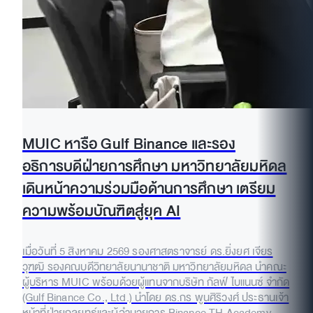
MUIC หารือ Gulf Binance และรอง
อธิการบดีฝ่ายการศึกษา มหาวิทยาลัยมหิดล
เดินหน้าความร่วมมือด้านการศึกษา เตรียม
ความพร้อมบัณฑิตสู่ยุค AI
เมื่อวันที่ 5 สิงหาคม 2569 รองศาสตราจารย์ ดร.ยิ่งยศ เจียร
วุฑฒิ รองคณบดีวิทยาลัยนานาชาติ มหาวิทยาลัยมหิดล นำคณะ
ผู้บริหาร MUIC พร้อมด้วยผู้แทนจากบริษัท กัลฟ์ ไบแนนซ์ จำกัด
(Gulf Binance Co., Ltd.) นำโดย ดร.กร พูนศิริวงศ์ ประธานเจ้า