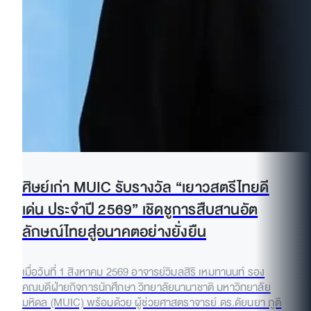
ศิษย์เก่า MUIC รับรางวัล “เยาวสตรีไทยดี
เด่น ประจำปี 2569” เชิดชูการสืบสานอัต
ลักษณ์ไทยสู่อนาคตอย่างยั่งยืน
เมื่อวันที่ 1 สิงหาคม 2569 อาจารย์วิมลสิริ เหมทานนท์ รอง
คณบดีฝ่ายกิจการนักศึกษา วิทยาลัยนานาชาติ มหาวิทยาลัย
มหิดล (MUIC) พร้อมด้วย ผู้ช่วยศาสตราจารย์ ดร.ดัยนยา ภูติ