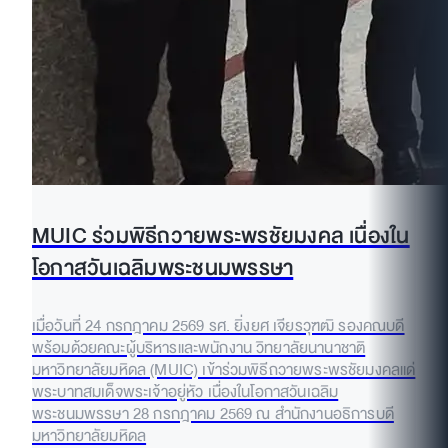
MUIC ร่วมพิธีถวายพระพรชัยมงคล เนื่องใน
โอกาสวันเฉลิมพระชนมพรรษา
เมื่อวันที่ 24 กรกฎาคม 2569 รศ. ยิ่งยศ เจียรวุฑฒิ รองคณบดี
พร้อมด้วยคณะผู้บริหารและพนักงาน วิทยาลัยนานาชาติ
มหาวิทยาลัยมหิดล (MUIC) เข้าร่วมพิธีถวายพระพรชัยมงคลแด่
พระบาทสมเด็จพระเจ้าอยู่หัว เนื่องในโอกาสวันเฉลิม
พระชนมพรรษา 28 กรกฎาคม 2569 ณ สำนักงานอธิการบดี
มหาวิทยาลัยมหิดล