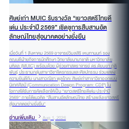
ศิษย์เก่า MUIC รับรางวัล “เยาวสตรีไทยดี
เด่น ประจำปี 2569” เชิดชูการสืบสานอัต
ลักษณ์ไทยสู่อนาคตอย่างยั่งยืน
เมื่อวันที่ 1 สิงหาคม 2569 อาจารย์วิมลสิริ เหมทานนท์ รอง
คณบดีฝ่ายกิจการนักศึกษา วิทยาลัยนานาชาติ มหาวิทยาลัย
มหิดล (MUIC) พร้อมด้วย ผู้ช่วยศาสตราจารย์ ดร.ดัยนยา ภูติ
พันธุ์ ประธานกลุ่มสาขาวิชาจิตรกรรมและศิลปกรรม ร่วมแสดง
ความยินดีกับ นางสาวณิชา พูลโภคะ ศิษย์เก่าสาขาวิชาออกแบบ
นิเทศศิลป์ (Communication Design Program: CDP) ใน
โอกาสได้รับการคัดเลือกให้เป็น “เยาวสตรีไทยดีเด่น ประจำปี
2569” ภายใต้แนวคิด “สืบสานอัตลักษณ์ไทย สร้างพลังเยาวสตรี
สู่อนาคตอย่างยั่งยืน”
อ่านเพิ่มเติม
Aug 1, 2026