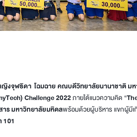
ญิงจุฬธิดา โฉมฉาย คณบดีวิทยาลัยนานาชาติ มห
myTech) Challenge 2022
ภายใต้แนวความคิด “
The
สาร มหาวิทยาลัยมหิดล
พร้อมด้วยผู้บริหาร แขกผู้มีเ
ิท 101