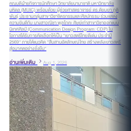
คณบดีฝ่ายกิจการนักศึกษา วิทยาลัยนานาชาติ มหาวิทยาลัย
มหิดล (MUIC) พร้อมด้วย ผู้ช่วยศาสตราจารย์ ดร.ดัยนยา ภูติ
พันธุ์ ประธานกลุ่มสาขาวิชาจิตรกรรมและศิลปกรรม ร่วมแสดง
ความยินดีกับ นางสาวณิชา พูลโภคะ ศิษย์เก่าสาขาวิชาออกแบบ
นิเทศศิลป์ (Communication Design Program: CDP) ใน
โอกาสได้รับการคัดเลือกให้เป็น “เยาวสตรีไทยดีเด่น ประจำปี
2569” ภายใต้แนวคิด “สืบสานอัตลักษณ์ไทย สร้างพลังเยาวสตรี
สู่อนาคตอย่างยั่งยืน”
อ่านเพิ่มเติม
Aug 1, 2026