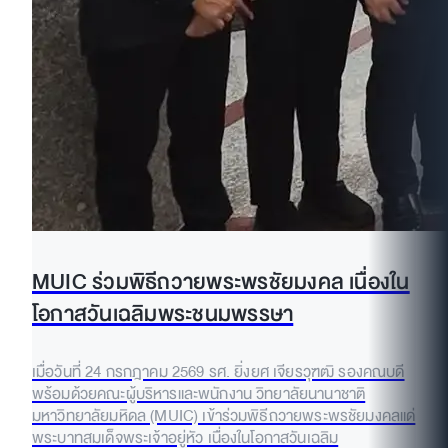
MUIC ร่วมพิธีถวายพระพรชัยมงคล เนื่องใน
โอกาสวันเฉลิมพระชนมพรรษา
เมื่อวันที่ 24 กรกฎาคม 2569 รศ. ยิ่งยศ เจียรวุฑฒิ รองคณบดี
พร้อมด้วยคณะผู้บริหารและพนักงาน วิทยาลัยนานาชาติ
มหาวิทยาลัยมหิดล (MUIC) เข้าร่วมพิธีถวายพระพรชัยมงคลแด่
พระบาทสมเด็จพระเจ้าอยู่หัว เนื่องในโอกาสวันเฉลิม