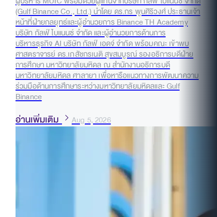
ผู้บริหาร MUIC พร้อมด้วยผู้แทนจากบริษัท กัลฟ์ ไบแนนซ์ จำกัด
(Gulf Binance Co., Ltd.) นำโดย ดร.กร พูนศิริวงศ์ ประธานเจ้า
หน้าที่ฝ่ายกลยุทธ์และผู้อำนวยการ Binance TH Academy
บริษัท กัลฟ์ ไบแนนซ์ จำกัด และผู้อำนวยการด้านการ
บริหารธุรกิจ AI บริษัท กัลฟ์ เอดจ์ จำกัด พร้อมคณะ เข้าพบ
ศาสตราจารย์ ดร.เภสัชกรเนติ สุขสมบูรณ์ รองอธิการบดีฝ่าย
การศึกษา มหาวิทยาลัยมหิดล ณ สำนักงานอธิการบดี
มหาวิทยาลัยมหิดล ศาลายา เพื่อหารือแนวทางการพัฒนาความ
ร่วมมือด้านการศึกษาระหว่างมหาวิทยาลัยมหิดลและ Gulf
Binance
อ่านเพิ่มเติม
Aug 5, 2026