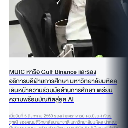
MUIC หารือ Gulf Binance และรอง
อธิการบดีฝ่ายการศึกษา มหาวิทยาลัยมหิดล
เดินหน้าความร่วมมือด้านการศึกษา เตรียม
ความพร้อมบัณฑิตสู่ยุค AI
เมื่อวันที่ 5 สิงหาคม 2569 รองศาสตราจารย์ ดร.ยิ่งยศ เจียร
วุฑฒิ รองคณบดีวิทยาลัยนานาชาติ มหาวิทยาลัยมหิดล นำคณะ