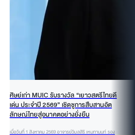
ศิษย์เก่า MUIC รับรางวัล “เยาวสตรีไทยดี
เด่น ประจำปี 2569” เชิดชูการสืบสานอัต
ลักษณ์ไทยสู่อนาคตอย่างยั่งยืน
เมื่อวันที่ 1 สิงหาคม 2569 อาจารย์วิมลสิริ เหมทานนท์ รอง