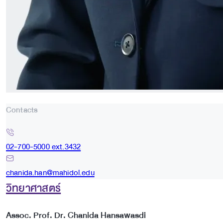
Contacts
02-700-5000 ext.3432
chanida.han@mahidol.edu
วิทยาศาสตร์
Assoc. Prof. Dr. Chanida Hansawasdi